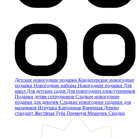
Детские новогодние подарки
Кондитерские новогодние
подарки
Новогодние наборы
Новогодние подарки
Для
школ
Для детских садов
Для новогодних елок/утреников
Подарки детям сотрудников
Сладкие новогодние
подарки для девочек
Сладкие новогодние подарки для
мальчиков
Игрушка
Картонная
Фанерная
Дерево
стандарт
Жестяная
Туба
Премиум
Мешочек
Скидки