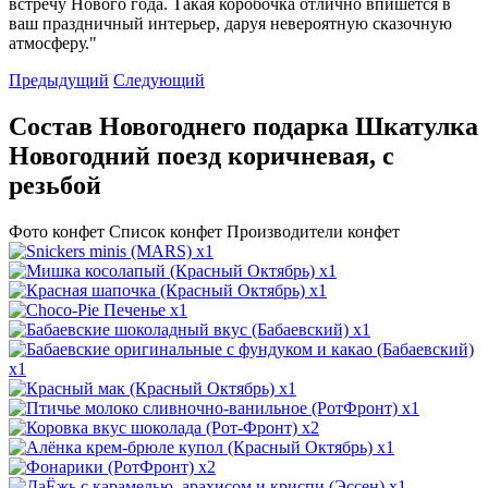
встречу Нового года. Такая коробочка отлично впишется в
ваш праздничный интерьер, даруя невероятную сказочную
атмосферу."
Предыдущий
Следующий
Состав Новогоднего подарка Шкатулка
Новогодний поезд коричневая, с
резьбой
Фото конфет
Список конфет
Производители конфет
x1
x1
x1
x1
x1
x1
x1
x1
x2
x1
x2
x1