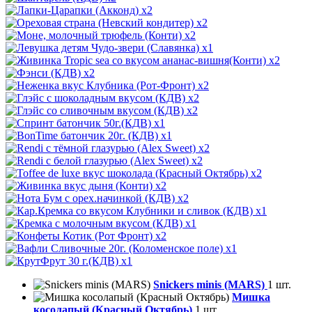
x2
x2
x2
x1
x2
x2
x2
x2
x2
x1
x1
x2
x2
x2
x2
x2
x1
x1
x2
x1
x1
Snickers minis (MARS)
1 шт.
Мишка
косолапый (Красный Октябрь)
1 шт.