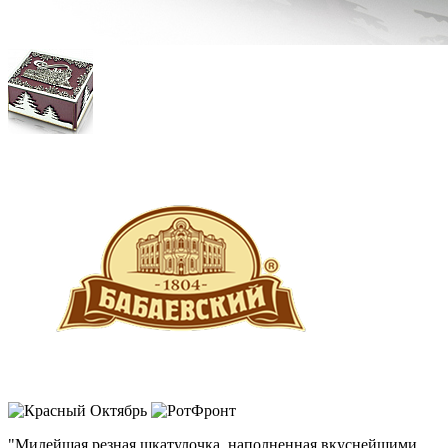
"Милейшая резная шкатулочка, наполненная вкуснейшими