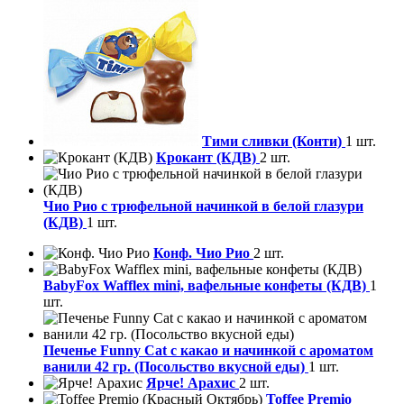
Тими сливки (Конти)
1 шт.
Крокант (КДВ)
2 шт.
Чио Рио с трюфельной начинкой в белой глазури
(КДВ)
1 шт.
Конф. Чио Рио
2 шт.
BabyFox Wafflex mini, вафельные конфеты (КДВ)
1
шт.
Печенье Funny Сat с какао и начинкой с ароматом
ванили 42 гр. (Посольство вкусной еды)
1 шт.
Ярче! Арахис
2 шт.
Toffee Premio