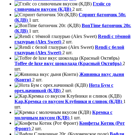
Глэйс со
сливочным вкусом (КДВ)
2 шт.
Спринт батончик 50г.
(КДВ)
1 шт.
BonTime батончик 20г.
(КДВ)
1 шт.
Rendi с тёмной
глазурью (Alex Sweet)
2 шт.
Rendi с белой
глазурью (Alex Sweet)
2 шт.
Toffee de luxe вкус шоколада (Красный Октябрь)
2
шт.
Живинка вкус дыня
(Конти)
2 шт.
Нота Бум с
орех.начинкой (КДВ)
2 шт.
Кар.Кремка со вкусом Клубники и сливок (КДВ)
1
шт.
Кремка с
молочным вкусом (КДВ)
1 шт.
Конфеты Котик (Рот
Фронт)
2 шт.
Вафли