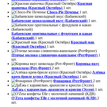
Красная
шапочка (Красный Октябрь)
1 шт.
Choco-Pie Печенье
1 шт.
Бабаевские шоколадный вкус (Бабаевский)
1 шт.
Бабаевские оригинальные с фундуком и какао
(Бабаевский)
1 шт.
Красный мак
(Красный Октябрь)
1 шт.
Птичье молоко сливночно-ванильное (РотФронт)
1
шт.
Коровка вкус
шоколада (Рот-Фронт)
2 шт.
Алёнка
крем-брюле купол (Красный Октябрь)
1 шт.
Фонарики (РотФронт)
2 шт.
ДаЁжь с карамелью, арахисом и криспи (Эссен)
1 шт.
O'Zera конфеты Elle с молочной начинкой (КДВ)
2
шт.