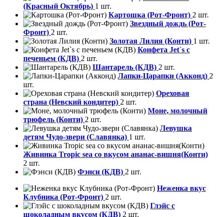
(Красный Октябрь)
1 шт.
Картошка (Рот-Фронт)
2 шт.
Звездный дождь (Рот-
Фронт)
2 шт.
Золотая Лилия (Конти)
1 шт.
Конфета Jet`s с
печеньем (КДВ)
2 шт.
Шантарель (КДВ)
2 шт.
Лапки-Царапки (Акконд)
2
шт.
Ореховая
страна (Невский кондитер)
2 шт.
Моне, молочный
трюфель (Конти)
2 шт.
Левушка
детям Чудо-звери (Славянка)
1 шт.
Живинка Tropic sea со вкусом ананас-вишня(Конти)
2 шт.
Фэнси (КДВ)
2 шт.
Неженка вкус
Клубника (Рот-Фронт)
2 шт.
Глэйс с
шоколадным вкусом (КДВ)
2 шт.