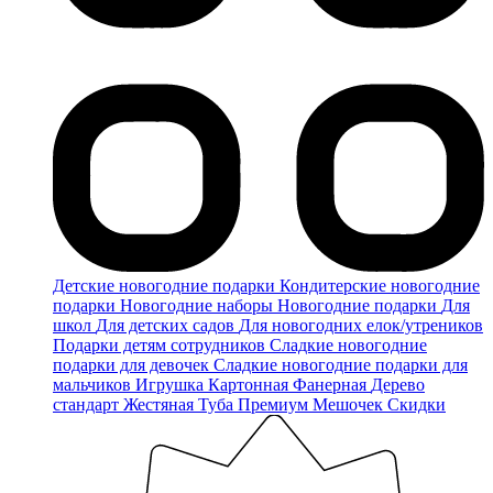
Детские новогодние подарки
Кондитерские новогодние
подарки
Новогодние наборы
Новогодние подарки
Для
школ
Для детских садов
Для новогодних елок/утреников
Подарки детям сотрудников
Сладкие новогодние
подарки для девочек
Сладкие новогодние подарки для
мальчиков
Игрушка
Картонная
Фанерная
Дерево
стандарт
Жестяная
Туба
Премиум
Мешочек
Скидки