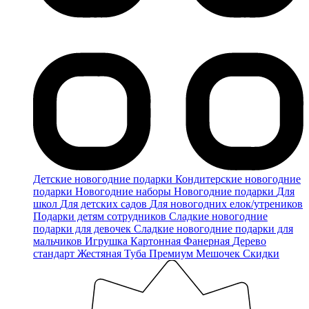
Детские новогодние подарки
Кондитерские новогодние
подарки
Новогодние наборы
Новогодние подарки
Для
школ
Для детских садов
Для новогодних елок/утреников
Подарки детям сотрудников
Сладкие новогодние
подарки для девочек
Сладкие новогодние подарки для
мальчиков
Игрушка
Картонная
Фанерная
Дерево
стандарт
Жестяная
Туба
Премиум
Мешочек
Скидки