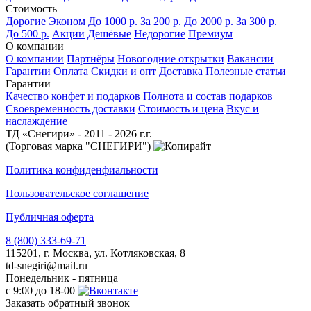
Стоимость
Дорогие
Эконом
До 1000 р.
За 200 р.
До 2000 р.
За 300 р.
До 500 р.
Акции
Дешёвые
Недорогие
Премиум
О компании
О компании
Партнёры
Новогодние открытки
Вакансии
Гарантии
Оплата
Скидки и опт
Доставка
Полезные статьи
Гарантии
Качество конфет и подарков
Полнота и состав подарков
Своевременность доставки
Стоимость и цена
Вкус и
наслаждение
ТД «Снегири» - 2011 - 2026 г.г.
(Торговая марка "СНЕГИРИ")
Политика конфиденфиальности
Пользовательское соглашение
Публичная оферта
8 (800) 333-69-71
115201, г. Москва, ул. Котляковская, 8
td-snegiri@mail.ru
Понедельник - пятница
с 9:00 до 18-00
Заказать обратный звонок