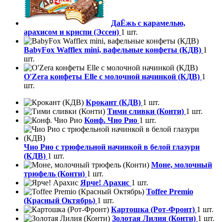
ДаЁжь с карамелью,
арахисом и криспи (Эссен)
1 шт.
BabyFox Wafflex mini, вафельные конфеты (КДВ)
1
шт.
O'Zera конфеты Elle с молочной начинкой (КДВ)
1
шт.
Крокант (КДВ)
1 шт.
Тими сливки (Конти)
1 шт.
Конф. Чио Рио
1 шт.
Чио Рио с трюфельной начинкой в белой глазури
(КДВ)
1 шт.
Моне, молочный
трюфель (Конти)
1 шт.
Ярче! Арахис
1 шт.
Toffee Premio
(Красный Октябрь)
1 шт.
Картошка (Рот-Фронт)
1 шт.
Золотая Лилия (Конти)
1 шт.