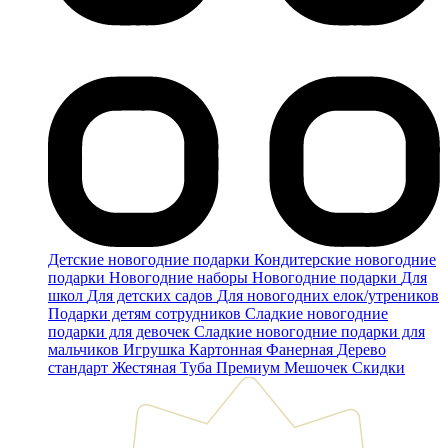
Детские новогодние подарки
Кондитерские новогодние
подарки
Новогодние наборы
Новогодние подарки
Для
школ
Для детских садов
Для новогодних елок/утреников
Подарки детям сотрудников
Сладкие новогодние
подарки для девочек
Сладкие новогодние подарки для
мальчиков
Игрушка
Картонная
Фанерная
Дерево
стандарт
Жестяная
Туба
Премиум
Мешочек
Скидки