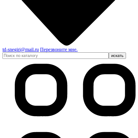
td-snegiri@mail.ru
Перезвоните мне.