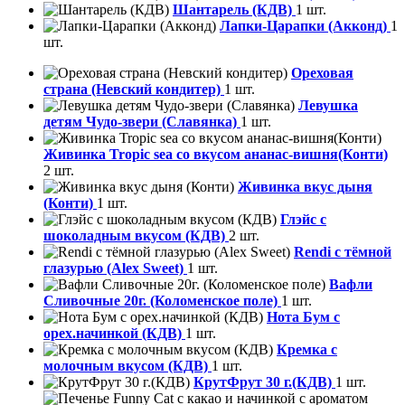
Шантарель (КДВ)
1 шт.
Лапки-Царапки (Акконд)
1
шт.
Ореховая
страна (Невский кондитер)
1 шт.
Левушка
детям Чудо-звери (Славянка)
1 шт.
Живинка Tropic sea со вкусом ананас-вишня(Конти)
2 шт.
Живинка вкус дыня
(Конти)
1 шт.
Глэйс с
шоколадным вкусом (КДВ)
2 шт.
Rendi с тёмной
глазурью (Alex Sweet)
1 шт.
Вафли
Сливочные 20г. (Коломенское поле)
1 шт.
Нота Бум с
орех.начинкой (КДВ)
1 шт.
Кремка с
молочным вкусом (КДВ)
1 шт.
КрутФрут 30 г.(КДВ)
1 шт.