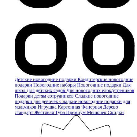
Детские новогодние подарки
Кондитерские новогодние
подарки
Новогодние наборы
Новогодние подарки
Для
школ
Для детских садов
Для новогодних елок/утреников
Подарки детям сотрудников
Сладкие новогодние
подарки для девочек
Сладкие новогодние подарки для
мальчиков
Игрушка
Картонная
Фанерная
Дерево
стандарт
Жестяная
Туба
Премиум
Мешочек
Скидки