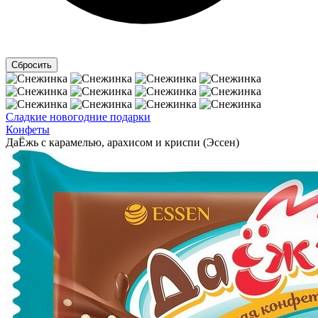
Сладкие новогодние подарки
Конфеты
ДаЁжь с карамелью, арахисом и криспи (Эссен)