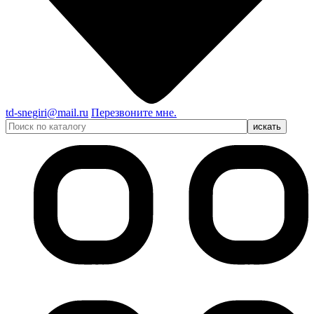
td-snegiri@mail.ru
Перезвоните мне.