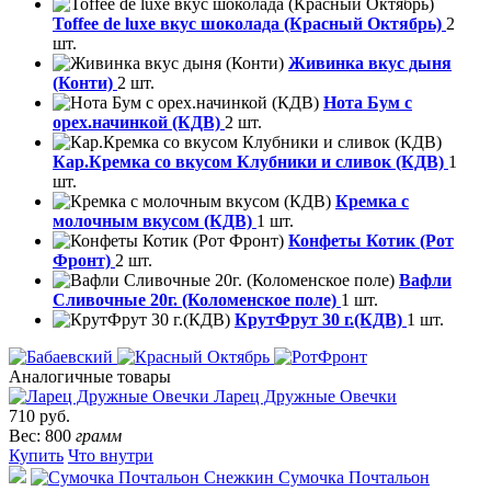
Toffee de luxe вкус шоколада (Красный Октябрь)
2
шт.
Живинка вкус дыня
(Конти)
2 шт.
Нота Бум с
орех.начинкой (КДВ)
2 шт.
Кар.Кремка со вкусом Клубники и сливок (КДВ)
1
шт.
Кремка с
молочным вкусом (КДВ)
1 шт.
Конфеты Котик (Рот
Фронт)
2 шт.
Вафли
Сливочные 20г. (Коломенское поле)
1 шт.
КрутФрут 30 г.(КДВ)
1 шт.
Аналогичные товары
Ларец Дружные Овечки
710 руб.
Вес: 800
грамм
Купить
Что внутри
Сумочка Почтальон