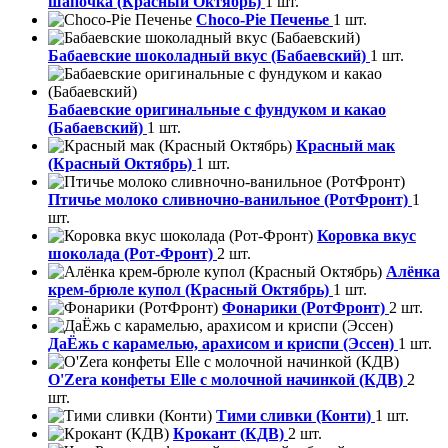
шапочка (Красный Октябрь)
1 шт.
Choco-Pie Печенье
1 шт.
Бабаевские шоколадный вкус (Бабаевский)
1 шт.
Бабаевские оригинальные с фундуком и какао
(Бабаевский)
1 шт.
Красный мак
(Красный Октябрь)
1 шт.
Птичье молоко сливночно-ванильное (РотФронт)
1
шт.
Коровка вкус
шоколада (Рот-Фронт)
2 шт.
Алёнка
крем-брюле купол (Красный Октябрь)
1 шт.
Фонарики (РотФронт)
2 шт.
ДаЁжь с карамелью, арахисом и криспи (Эссен)
1 шт.
O'Zera конфеты Elle с молочной начинкой (КДВ)
2
шт.
Тими сливки (Конти)
1 шт.
Крокант (КДВ)
2 шт.