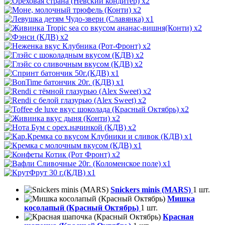
x2
x2
x1
x2
x2
x2
x2
x2
x1
x1
x2
x2
x2
x2
x2
x1
x1
x2
x1
x1
Snickers minis (MARS)
1 шт.
Мишка
косолапый (Красный Октябрь)
1 шт.
Красная