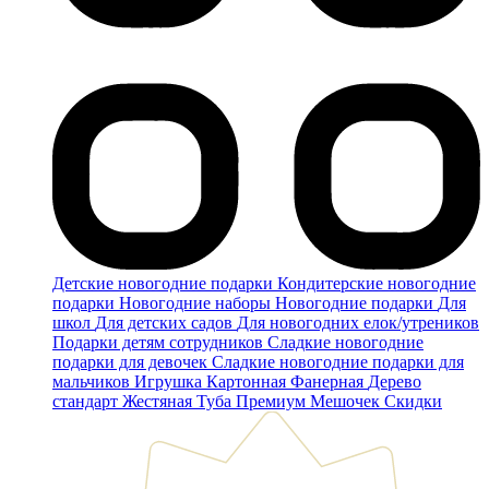
Детские новогодние подарки
Кондитерские новогодние
подарки
Новогодние наборы
Новогодние подарки
Для
школ
Для детских садов
Для новогодних елок/утреников
Подарки детям сотрудников
Сладкие новогодние
подарки для девочек
Сладкие новогодние подарки для
мальчиков
Игрушка
Картонная
Фанерная
Дерево
стандарт
Жестяная
Туба
Премиум
Мешочек
Скидки