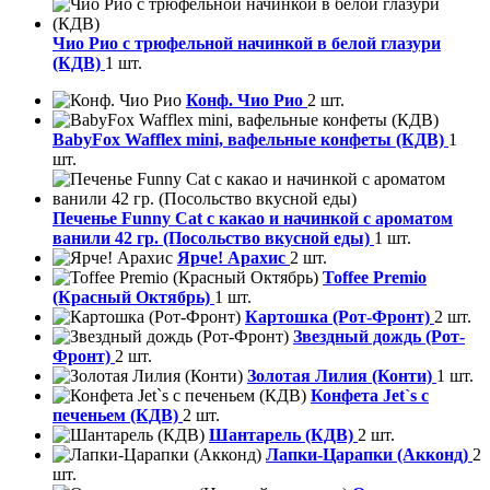
Чио Рио с трюфельной начинкой в белой глазури
(КДВ)
1 шт.
Конф. Чио Рио
2 шт.
BabyFox Wafflex mini, вафельные конфеты (КДВ)
1
шт.
Печенье Funny Сat с какао и начинкой с ароматом
ванили 42 гр. (Посольство вкусной еды)
1 шт.
Ярче! Арахис
2 шт.
Toffee Premio
(Красный Октябрь)
1 шт.
Картошка (Рот-Фронт)
2 шт.
Звездный дождь (Рот-
Фронт)
2 шт.
Золотая Лилия (Конти)
1 шт.
Конфета Jet`s с
печеньем (КДВ)
2 шт.
Шантарель (КДВ)
2 шт.
Лапки-Царапки (Акконд)
2
шт.