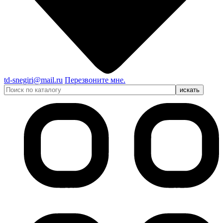
td-snegiri@mail.ru
Перезвоните мне.