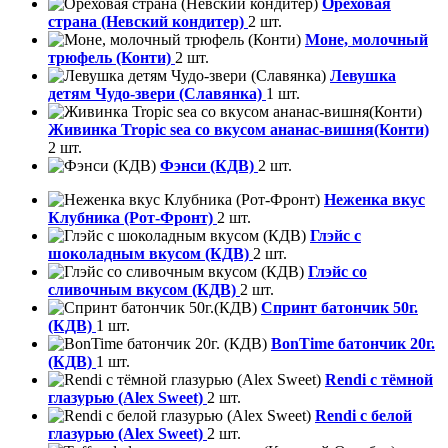
Ореховая
страна (Невский кондитер)
2 шт.
Моне, молочный
трюфель (Конти)
2 шт.
Левушка
детям Чудо-звери (Славянка)
1 шт.
Живинка Tropic sea со вкусом ананас-вишня(Конти)
2 шт.
Фэнси (КДВ)
2 шт.
Неженка вкус
Клубника (Рот-Фронт)
2 шт.
Глэйс с
шоколадным вкусом (КДВ)
2 шт.
Глэйс со
сливочным вкусом (КДВ)
2 шт.
Спринт батончик 50г.
(КДВ)
1 шт.
BonTime батончик 20г.
(КДВ)
1 шт.
Rendi с тёмной
глазурью (Alex Sweet)
2 шт.
Rendi с белой
глазурью (Alex Sweet)
2 шт.