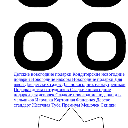
Детские новогодние подарки
Кондитерские новогодние
подарки
Новогодние наборы
Новогодние подарки
Для
школ
Для детских садов
Для новогодних елок/утреников
Подарки детям сотрудников
Сладкие новогодние
подарки для девочек
Сладкие новогодние подарки для
мальчиков
Игрушка
Картонная
Фанерная
Дерево
стандарт
Жестяная
Туба
Премиум
Мешочек
Скидки