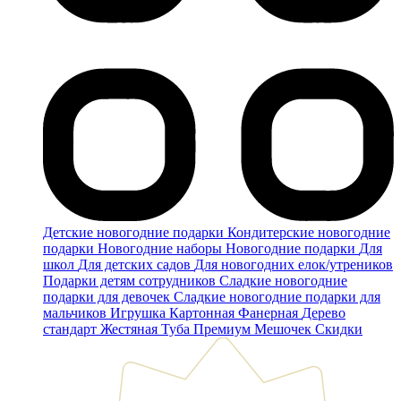
Детские новогодние подарки
Кондитерские новогодние
подарки
Новогодние наборы
Новогодние подарки
Для
школ
Для детских садов
Для новогодних елок/утреников
Подарки детям сотрудников
Сладкие новогодние
подарки для девочек
Сладкие новогодние подарки для
мальчиков
Игрушка
Картонная
Фанерная
Дерево
стандарт
Жестяная
Туба
Премиум
Мешочек
Скидки