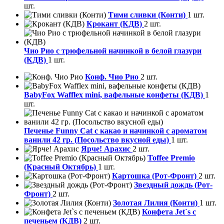
шт.
Тими сливки (Конти)
1 шт.
Крокант (КДВ)
2 шт.
Чио Рио с трюфельной начинкой в белой глазури
(КДВ)
1 шт.
Конф. Чио Рио
2 шт.
BabyFox Wafflex mini, вафельные конфеты (КДВ)
1
шт.
Печенье Funny Сat с какао и начинкой с ароматом
ванили 42 гр. (Посольство вкусной еды)
1 шт.
Ярче! Арахис
2 шт.
Toffee Premio
(Красный Октябрь)
1 шт.
Картошка (Рот-Фронт)
2 шт.
Звездный дождь (Рот-
Фронт)
2 шт.
Золотая Лилия (Конти)
1 шт.
Конфета Jet`s с
печеньем (КДВ)
2 шт.