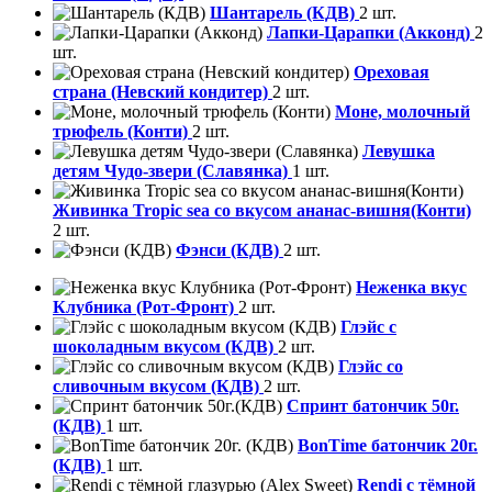
Шантарель (КДВ)
2 шт.
Лапки-Царапки (Акконд)
2
шт.
Ореховая
страна (Невский кондитер)
2 шт.
Моне, молочный
трюфель (Конти)
2 шт.
Левушка
детям Чудо-звери (Славянка)
1 шт.
Живинка Tropic sea со вкусом ананас-вишня(Конти)
2 шт.
Фэнси (КДВ)
2 шт.
Неженка вкус
Клубника (Рот-Фронт)
2 шт.
Глэйс с
шоколадным вкусом (КДВ)
2 шт.
Глэйс со
сливочным вкусом (КДВ)
2 шт.
Спринт батончик 50г.
(КДВ)
1 шт.
BonTime батончик 20г.
(КДВ)
1 шт.
Rendi с тёмной