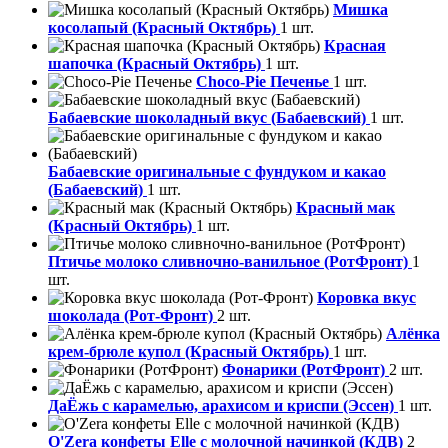
Мишка
косолапый (Красный Октябрь)
1 шт.
Красная
шапочка (Красный Октябрь)
1 шт.
Choco-Pie Печенье
1 шт.
Бабаевские шоколадный вкус (Бабаевский)
1 шт.
Бабаевские оригинальные с фундуком и какао
(Бабаевский)
1 шт.
Красный мак
(Красный Октябрь)
1 шт.
Птичье молоко сливночно-ванильное (РотФронт)
1
шт.
Коровка вкус
шоколада (Рот-Фронт)
2 шт.
Алёнка
крем-брюле купол (Красный Октябрь)
1 шт.
Фонарики (РотФронт)
2 шт.
ДаЁжь с карамелью, арахисом и криспи (Эссен)
1 шт.
O'Zera конфеты Elle с молочной начинкой (КДВ)
2