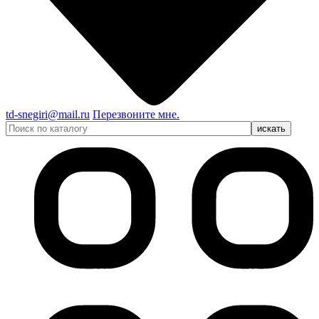
td-snegiri@mail.ru
Перезвоните мне.