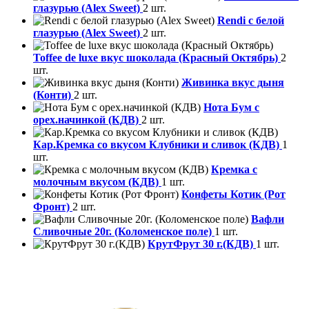
глазурью (Alex Sweet)
2 шт.
Rendi с белой
глазурью (Alex Sweet)
2 шт.
Toffee de luxe вкус шоколада (Красный Октябрь)
2
шт.
Живинка вкус дыня
(Конти)
2 шт.
Нота Бум с
орех.начинкой (КДВ)
2 шт.
Кар.Кремка со вкусом Клубники и сливок (КДВ)
1
шт.
Кремка с
молочным вкусом (КДВ)
1 шт.
Конфеты Котик (Рот
Фронт)
2 шт.
Вафли
Сливочные 20г. (Коломенское поле)
1 шт.
КрутФрут 30 г.(КДВ)
1 шт.