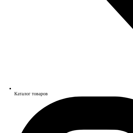
Каталог товаров