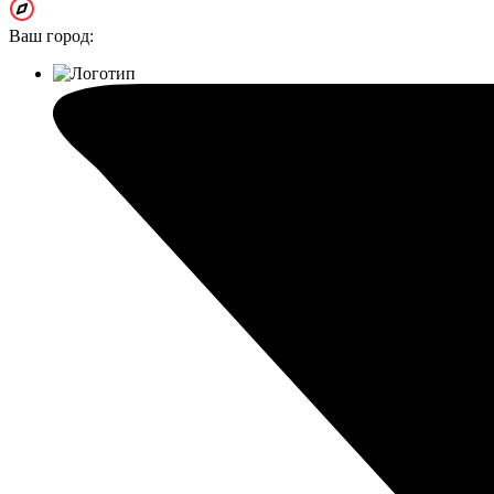
Ваш город: