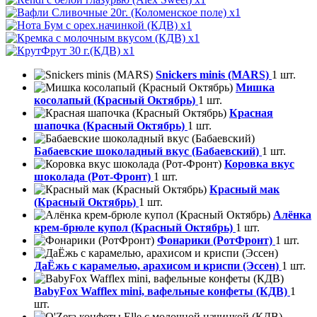
x1
x1
x1
x1
Snickers minis (MARS)
1 шт.
Мишка
косолапый (Красный Октябрь)
1 шт.
Красная
шапочка (Красный Октябрь)
1 шт.
Бабаевские шоколадный вкус (Бабаевский)
1 шт.
Коровка вкус
шоколада (Рот-Фронт)
1 шт.
Красный мак
(Красный Октябрь)
1 шт.
Алёнка
крем-брюле купол (Красный Октябрь)
1 шт.
Фонарики (РотФронт)
1 шт.
ДаЁжь с карамелью, арахисом и криспи (Эссен)
1 шт.
BabyFox Wafflex mini, вафельные конфеты (КДВ)
1
шт.