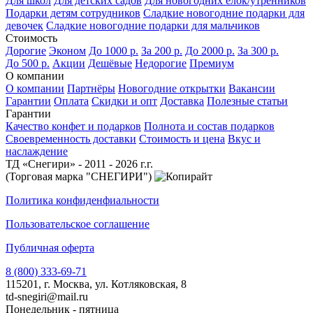
Для школ
Для детских садов
Для новогодних елок/утренников
Подарки детям сотрудников
Сладкие новогодние подарки для
девочек
Сладкие новогодние подарки для мальчиков
Стоимость
Дорогие
Эконом
До 1000 р.
За 200 р.
До 2000 р.
За 300 р.
До 500 р.
Акции
Дешёвые
Недорогие
Премиум
О компании
О компании
Партнёры
Новогодние открытки
Вакансии
Гарантии
Оплата
Скидки и опт
Доставка
Полезные статьи
Гарантии
Качество конфет и подарков
Полнота и состав подарков
Своевременность доставки
Стоимость и цена
Вкус и
наслаждение
ТД «Снегири» - 2011 - 2026 г.г.
(Торговая марка "СНЕГИРИ")
Политика конфиденфиальности
Пользовательское соглашение
Публичная оферта
8 (800) 333-69-71
115201, г. Москва, ул. Котляковская, 8
td-snegiri@mail.ru
Понедельник - пятница