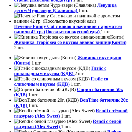
Левушка
детям Чудо-звери (Славянка)
1 шт.
Печенье Funny Сat с какао и начинкой с ароматом
ванили 42 гр. (Посольство вкусной еды)
1 шт.
Живинка Tropic sea со вкусом ананас-вишня(Конти)
2 шт.
Живинка вкус дыня
(Конти)
1 шт.
Глэйс с
шоколадным вкусом (КДВ)
2 шт.
Глэйс со
сливочным вкусом (КДВ)
1 шт.
Спринт батончик 50г.
(КДВ)
1 шт.
BonTime батончик 20г.
(КДВ)
1 шт.
Rendi с тёмной
глазурью (Alex Sweet)
1 шт.
Rendi с белой
глазурью (Alex Sweet)
1 шт.
Вафли