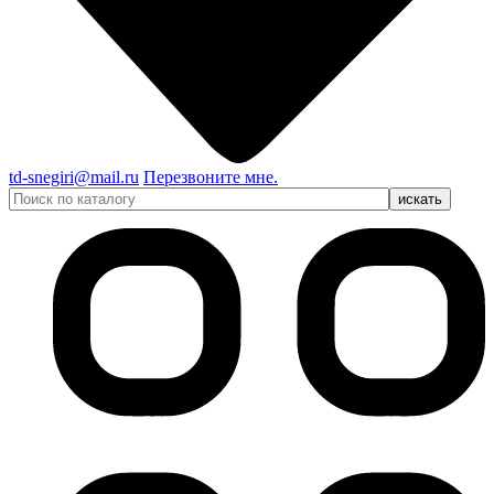
td-snegiri@mail.ru
Перезвоните мне.