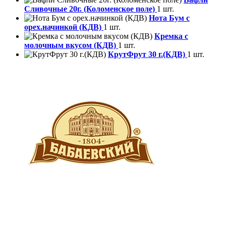
Сливочные 20г. (Коломенское поле)
1 шт.
Нота Бум с
орех.начинкой (КДВ)
1 шт.
Кремка с
молочным вкусом (КДВ)
1 шт.
КрутФрут 30 г.(КДВ)
1 шт.