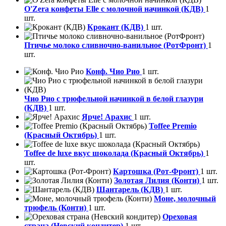
O'Zera конфеты Elle с молочной начинкой (КДВ)
1
шт.
Крокант (КДВ)
1 шт.
Птичье молоко сливночно-ванильное (РотФронт)
1
шт.
Конф. Чио Рио
1 шт.
Чио Рио с трюфельной начинкой в белой глазури
(КДВ)
1 шт.
Ярче! Арахис
1 шт.
Toffee Premio
(Красный Октябрь)
1 шт.
Toffee de luxe вкус шоколада (Красный Октябрь)
1
шт.
Картошка (Рот-Фронт)
1 шт.
Золотая Лилия (Конти)
1 шт.
Шантарель (КДВ)
1 шт.
Моне, молочный
трюфель (Конти)
1 шт.
Ореховая
страна (Невский кондитер)
1 шт.