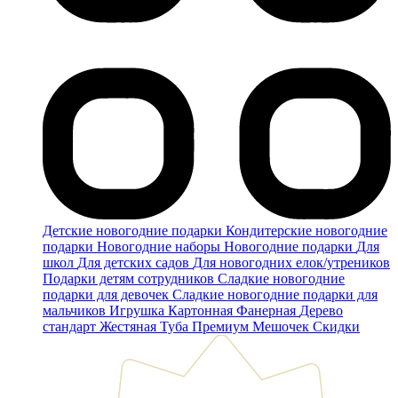
Детские новогодние подарки
Кондитерские новогодние
подарки
Новогодние наборы
Новогодние подарки
Для
школ
Для детских садов
Для новогодних елок/утреников
Подарки детям сотрудников
Сладкие новогодние
подарки для девочек
Сладкие новогодние подарки для
мальчиков
Игрушка
Картонная
Фанерная
Дерево
стандарт
Жестяная
Туба
Премиум
Мешочек
Скидки