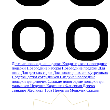
Детские новогодние подарки
Кондитерские новогодние
подарки
Новогодние наборы
Новогодние подарки
Для
школ
Для детских садов
Для новогодних елок/утреников
Подарки детям сотрудников
Сладкие новогодние
подарки для девочек
Сладкие новогодние подарки для
мальчиков
Игрушка
Картонная
Фанерная
Дерево
стандарт
Жестяная
Туба
Премиум
Мешочек
Скидки