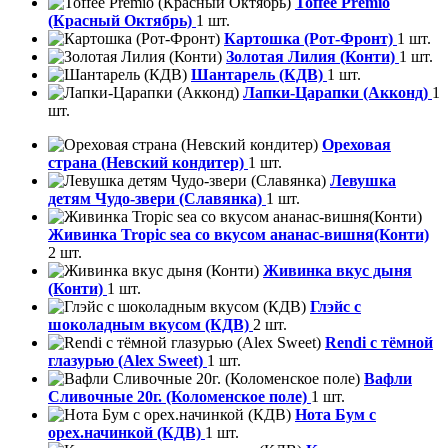
Toffee Premio
(Красный Октябрь)
1 шт.
Картошка (Рот-Фронт)
1 шт.
Золотая Лилия (Конти)
1 шт.
Шантарель (КДВ)
1 шт.
Лапки-Царапки (Акконд)
1
шт.
Ореховая
страна (Невский кондитер)
1 шт.
Левушка
детям Чудо-звери (Славянка)
1 шт.
Живинка Tropic sea со вкусом ананас-вишня(Конти)
2 шт.
Живинка вкус дыня
(Конти)
1 шт.
Глэйс с
шоколадным вкусом (КДВ)
2 шт.
Rendi с тёмной
глазурью (Alex Sweet)
1 шт.
Вафли
Сливочные 20г. (Коломенское поле)
1 шт.
Нота Бум с
орех.начинкой (КДВ)
1 шт.