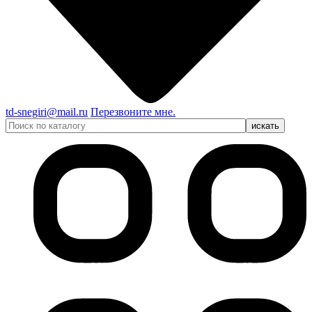
td-snegiri@mail.ru
Перезвоните мне.