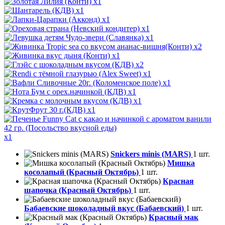
x1
x1
x1
x1
x1
x2
x1
x2
x1
x1
x1
x1
x1
x1
Snickers minis (MARS)
1 шт.
Мишка
косолапый (Красный Октябрь)
1 шт.
Красная
шапочка (Красный Октябрь)
1 шт.
Бабаевские шоколадный вкус (Бабаевский)
1 шт.
Красный мак