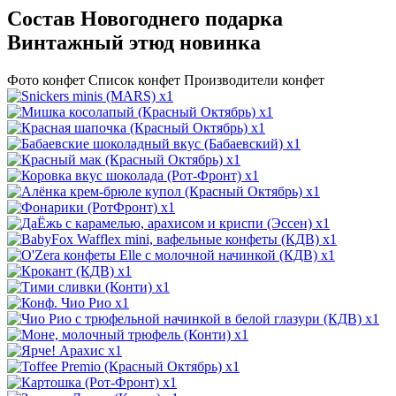
Состав Новогоднего подарка
Винтажный этюд новинка
Фото конфет
Список конфет
Производители конфет
x1
x1
x1
x1
x1
x1
x1
x1
x1
x1
x1
x1
x1
x1
x1
x1
x1
x1
x1