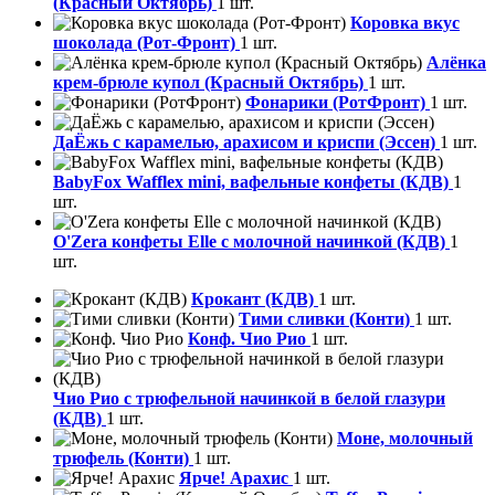
(Красный Октябрь)
1 шт.
Коровка вкус
шоколада (Рот-Фронт)
1 шт.
Алёнка
крем-брюле купол (Красный Октябрь)
1 шт.
Фонарики (РотФронт)
1 шт.
ДаЁжь с карамелью, арахисом и криспи (Эссен)
1 шт.
BabyFox Wafflex mini, вафельные конфеты (КДВ)
1
шт.
O'Zera конфеты Elle с молочной начинкой (КДВ)
1
шт.
Крокант (КДВ)
1 шт.
Тими сливки (Конти)
1 шт.
Конф. Чио Рио
1 шт.
Чио Рио с трюфельной начинкой в белой глазури
(КДВ)
1 шт.
Моне, молочный
трюфель (Конти)
1 шт.
Ярче! Арахис
1 шт.