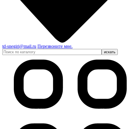
td-snegiri@mail.ru
Перезвоните мне.