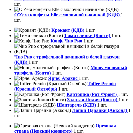
шт.
O'Zera конфеты Elle с молочной начинкой (КДВ)
1
шт.
Крокант (КДВ)
1 шт.
Тими сливки (Конти)
1 шт.
Конф. Чио Рио
1 шт.
Чио Рио с трюфельной начинкой в белой глазури
(КДВ)
1 шт.
Моне, молочный
трюфель (Конти)
1 шт.
Ярче! Арахис
1 шт.
Toffee Premio
(Красный Октябрь)
1 шт.
Картошка (Рот-Фронт)
1 шт.
Золотая Лилия (Конти)
1 шт.
Шантарель (КДВ)
1 шт.
Лапки-Царапки (Акконд)
1
шт.
Ореховая
страна (Невский кондитер)
1 шт.