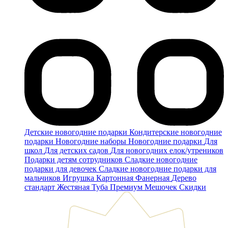
Детские новогодние подарки
Кондитерские новогодние
подарки
Новогодние наборы
Новогодние подарки
Для
школ
Для детских садов
Для новогодних елок/утреников
Подарки детям сотрудников
Сладкие новогодние
подарки для девочек
Сладкие новогодние подарки для
мальчиков
Игрушка
Картонная
Фанерная
Дерево
стандарт
Жестяная
Туба
Премиум
Мешочек
Скидки