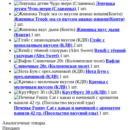
Левушка
детям Чудо-звери (Славянка)
1 шт.
Живинка Tropic sea со вкусом ананас-вишня(Конти)
2 шт.
Живинка вкус дыня
(Конти)
1 шт.
Глэйс с
шоколадным вкусом (КДВ)
2 шт.
Rendi с тёмной
глазурью (Alex Sweet)
1 шт.
Вафли
Сливочные 20г. (Коломенское поле)
1 шт.
Нота Бум с
орех.начинкой (КДВ)
1 шт.
Кремка с
молочным вкусом (КДВ)
1 шт.
КрутФрут 30 г.(КДВ)
1 шт.
Печенье Funny Сat с какао и начинкой с ароматом
ванили 42 гр. (Посольство вкусной еды)
1 шт.
Аналогичные товары
Продано