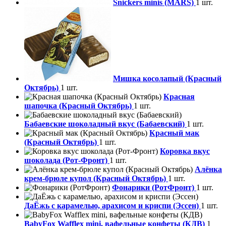
Snickers minis (MARS)
1 шт.
Мишка косолапый (Красный
Октябрь)
1 шт.
Красная
шапочка (Красный Октябрь)
1 шт.
Бабаевские шоколадный вкус (Бабаевский)
1 шт.
Красный мак
(Красный Октябрь)
1 шт.
Коровка вкус
шоколада (Рот-Фронт)
1 шт.
Алёнка
крем-брюле купол (Красный Октябрь)
1 шт.
Фонарики (РотФронт)
1 шт.
ДаЁжь с карамелью, арахисом и криспи (Эссен)
1 шт.
BabyFox Wafflex mini, вафельные конфеты (КДВ)
1