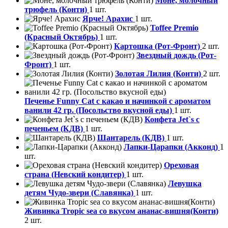
Моне, молочный
трюфель (Конти)
1 шт.
Ярче! Арахис
1 шт.
Toffee Premio
(Красный Октябрь)
1 шт.
Картошка (Рот-Фронт)
2 шт.
Звездный дождь (Рот-
Фронт)
1 шт.
Золотая Лилия (Конти)
2 шт.
Печенье Funny Сat с какао и начинкой с ароматом
ванили 42 гр. (Посольство вкусной еды)
1 шт.
Конфета Jet`s с
печеньем (КДВ)
1 шт.
Шантарель (КДВ)
1 шт.
Лапки-Царапки (Акконд)
1
шт.
Ореховая
страна (Невский кондитер)
1 шт.
Левушка
детям Чудо-звери (Славянка)
1 шт.
Живинка Tropic sea со вкусом ананас-вишня(Конти)
2 шт.