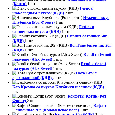
(Конти)
1 шт.
Глэйс с
шоколадным вкусом (КДВ)
2 шт.
Неженка вкус
Клубника (Рот-Фронт)
1 шт.
Глэйс со
сливочным вкусом (КДВ)
1 шт.
Спринт батончик 50г.
(КДВ)
1 шт.
BonTime батончик 20г.
(КДВ)
1 шт.
Rendi с тёмной
глазурью (Alex Sweet)
1 шт.
Rendi с белой
глазурью (Alex Sweet)
1 шт.
Нота Бум с
орех.начинкой (КДВ)
2 шт.
Кар.Кремка со вкусом Клубники и сливок (КДВ)
1
шт.
Конфеты Котик (Рот
Фронт)
2 шт.
Вафли
Сливочные 20г. (Коломенское поле)
1 шт.
КрутФрут 30 г.(КДВ)
1 шт.