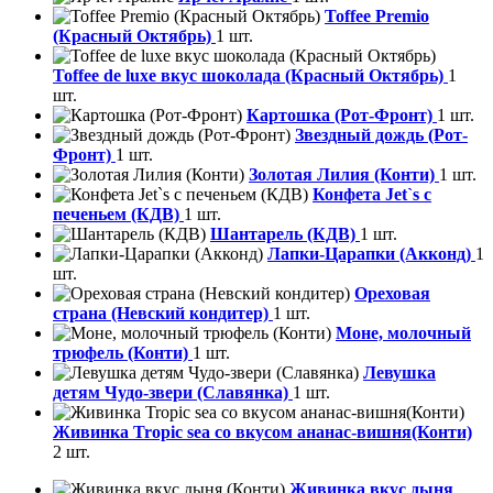
Toffee Premio
(Красный Октябрь)
1 шт.
Toffee de luxe вкус шоколада (Красный Октябрь)
1
шт.
Картошка (Рот-Фронт)
1 шт.
Звездный дождь (Рот-
Фронт)
1 шт.
Золотая Лилия (Конти)
1 шт.
Конфета Jet`s с
печеньем (КДВ)
1 шт.
Шантарель (КДВ)
1 шт.
Лапки-Царапки (Акконд)
1
шт.
Ореховая
страна (Невский кондитер)
1 шт.
Моне, молочный
трюфель (Конти)
1 шт.
Левушка
детям Чудо-звери (Славянка)
1 шт.
Живинка Tropic sea со вкусом ананас-вишня(Конти)
2 шт.
Живинка вкус дыня