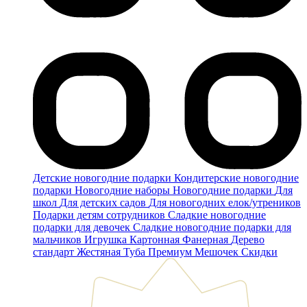
Детские новогодние подарки
Кондитерские новогодние
подарки
Новогодние наборы
Новогодние подарки
Для
школ
Для детских садов
Для новогодних елок/утреников
Подарки детям сотрудников
Сладкие новогодние
подарки для девочек
Сладкие новогодние подарки для
мальчиков
Игрушка
Картонная
Фанерная
Дерево
стандарт
Жестяная
Туба
Премиум
Мешочек
Скидки