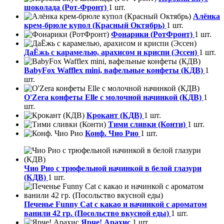
шоколада (Рот-Фронт)
1 шт.
Алёнка
крем-брюле купол (Красный Октябрь)
1 шт.
Фонарики (РотФронт)
1 шт.
ДаЁжь с карамелью, арахисом и криспи (Эссен)
1 шт.
BabyFox Wafflex mini, вафельные конфеты (КДВ)
1
шт.
O'Zera конфеты Elle с молочной начинкой (КДВ)
1
шт.
Крокант (КДВ)
1 шт.
Тими сливки (Конти)
1 шт.
Конф. Чио Рио
1 шт.
Чио Рио с трюфельной начинкой в белой глазури
(КДВ)
1 шт.
Печенье Funny Сat с какао и начинкой с ароматом
ванили 42 гр. (Посольство вкусной еды)
1 шт.
Ярче! Арахис
1 шт.