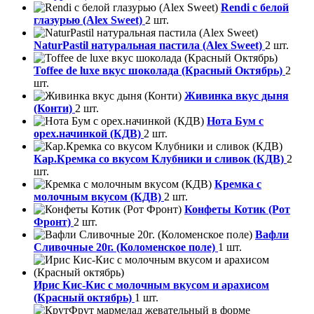
Rendi с белой
глазурью (Alex Sweet)
2 шт.
NaturPastil натуральная пастила (Alex Sweet)
2 шт.
Toffee de luxe вкус шоколада (Красный Октябрь)
2
шт.
Живинка вкус дыня
(Конти)
2 шт.
Нота Бум с
орех.начинкой (КДВ)
2 шт.
Кар.Кремка со вкусом Клубники и сливок (КДВ)
2
шт.
Кремка с
молочным вкусом (КДВ)
2 шт.
Конфеты Котик (Рот
Фронт)
2 шт.
Вафли
Сливочные 20г. (Коломенское поле)
1 шт.
Ирис Кис-Кис с молочным вкусом и арахисом
(Красный октябрь)
1 шт.