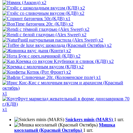
x2
x2
x2
x1
x2
x2
x2
x2
x2
x2
x2
x2
x2
x2
x1
x1
x1
Snickers minis (MARS)
1 шт.
Мишка
косолапый (Красный Октябрь)
1 шт.