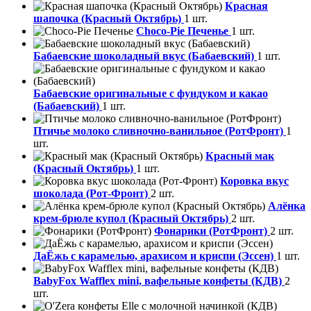
Красная
шапочка (Красный Октябрь)
1 шт.
Choco-Pie Печенье
1 шт.
Бабаевские шоколадный вкус (Бабаевский)
1 шт.
Бабаевские оригинальные с фундуком и какао
(Бабаевский)
1 шт.
Птичье молоко сливночно-ванильное (РотФронт)
1
шт.
Красный мак
(Красный Октябрь)
1 шт.
Коровка вкус
шоколада (Рот-Фронт)
2 шт.
Алёнка
крем-брюле купол (Красный Октябрь)
2 шт.
Фонарики (РотФронт)
2 шт.
ДаЁжь с карамелью, арахисом и криспи (Эссен)
1 шт.
BabyFox Wafflex mini, вафельные конфеты (КДВ)
2
шт.