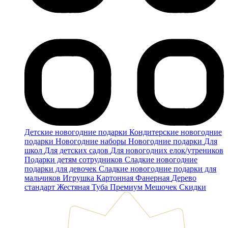
Детские новогодние подарки
Кондитерские новогодние
подарки
Новогодние наборы
Новогодние подарки
Для
школ
Для детских садов
Для новогодних елок/утреников
Подарки детям сотрудников
Сладкие новогодние
подарки для девочек
Сладкие новогодние подарки для
мальчиков
Игрушка
Картонная
Фанерная
Дерево
стандарт
Жестяная
Туба
Премиум
Мешочек
Скидки