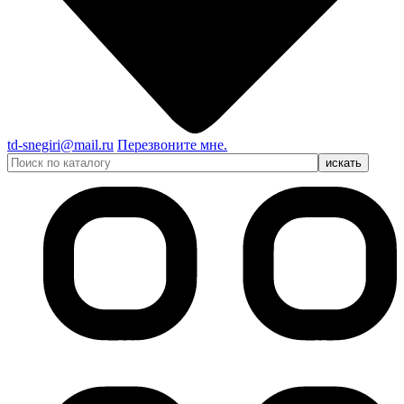
td-snegiri@mail.ru
Перезвоните мне.