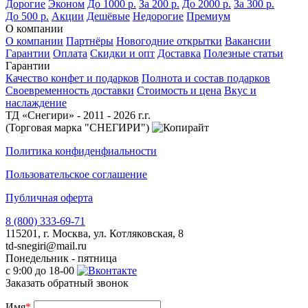
Дорогие
Эконом
До 1000 р.
За 200 р.
До 2000 р.
За 300 р.
До 500 р.
Акции
Дешёвые
Недорогие
Премиум
О компании
О компании
Партнёры
Новогодние открытки
Вакансии
Гарантии
Оплата
Скидки и опт
Доставка
Полезные статьи
Гарантии
Качество конфет и подарков
Полнота и состав подарков
Своевременность доставки
Стоимость и цена
Вкус и
наслаждение
ТД «Снегири» - 2011 - 2026 г.г.
(Торговая марка "СНЕГИРИ")
Политика конфиденфиальности
Пользовательское соглашение
Публичная оферта
8 (800) 333-69-71
115201, г. Москва, ул. Котляковская, 8
td-snegiri@mail.ru
Понедельник - пятница
с 9:00 до 18-00
Заказать обратный звонок
Имя
*