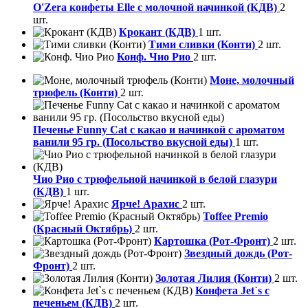
O'Zera конфеты Elle с молочной начинкой (КДВ)
2
шт.
Крокант (КДВ)
1 шт.
Тими сливки (Конти)
2 шт.
Конф. Чио Рио
2 шт.
Моне, молочный
трюфель (Конти)
2 шт.
Печенье Funny Сat с какао и начинкой с ароматом
ванили 95 гр. (Посольство вкусной еды)
1 шт.
Чио Рио с трюфельной начинкой в белой глазури
(КДВ)
1 шт.
Ярче! Арахис
2 шт.
Toffee Premio
(Красный Октябрь)
2 шт.
Картошка (Рот-Фронт)
2 шт.
Звездный дождь (Рот-
Фронт)
2 шт.
Золотая Лилия (Конти)
2 шт.
Конфета Jet`s с
печеньем (КДВ)
2 шт.