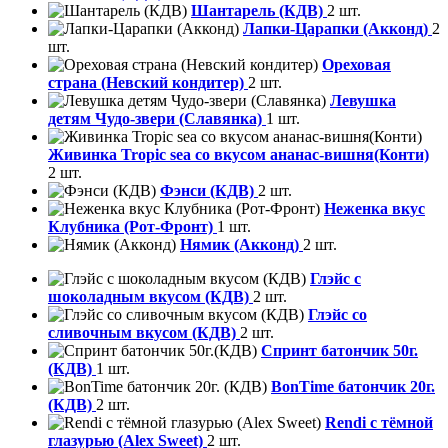
Шантарель (КДВ)
2 шт.
Лапки-Царапки (Акконд)
2
шт.
Ореховая
страна (Невский кондитер)
2 шт.
Левушка
детям Чудо-звери (Славянка)
1 шт.
Живинка Tropic sea со вкусом ананас-вишня(Конти)
2 шт.
Фэнси (КДВ)
2 шт.
Неженка вкус
Клубника (Рот-Фронт)
1 шт.
Нямик (Акконд)
2 шт.
Глэйс с
шоколадным вкусом (КДВ)
2 шт.
Глэйс со
сливочным вкусом (КДВ)
2 шт.
Спринт батончик 50г.
(КДВ)
1 шт.
BonTime батончик 20г.
(КДВ)
2 шт.
Rendi с тёмной
глазурью (Alex Sweet)
2 шт.