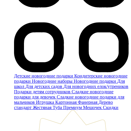
Детские новогодние подарки
Кондитерские новогодние
подарки
Новогодние наборы
Новогодние подарки
Для
школ
Для детских садов
Для новогодних елок/утреников
Подарки детям сотрудников
Сладкие новогодние
подарки для девочек
Сладкие новогодние подарки для
мальчиков
Игрушка
Картонная
Фанерная
Дерево
стандарт
Жестяная
Туба
Премиум
Мешочек
Скидки