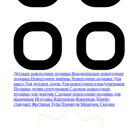
Детские новогодние подарки
Кондитерские новогодние
подарки
Новогодние наборы
Новогодние подарки
Для
школ
Для детских садов
Для новогодних елок/утреников
Подарки детям сотрудников
Сладкие новогодние
подарки для девочек
Сладкие новогодние подарки для
мальчиков
Игрушка
Картонная
Фанерная
Дерево
стандарт
Жестяная
Туба
Премиум
Мешочек
Скидки