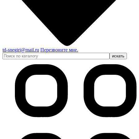
td-snegiri@mail.ru
Перезвоните мне.