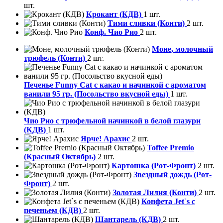
шт.
Крокант (КДВ)
1 шт.
Тими сливки (Конти)
2 шт.
Конф. Чио Рио
2 шт.
Моне, молочный
трюфель (Конти)
2 шт.
Печенье Funny Сat с какао и начинкой с ароматом
ванили 95 гр. (Посольство вкусной еды)
1 шт.
Чио Рио с трюфельной начинкой в белой глазури
(КДВ)
1 шт.
Ярче! Арахис
2 шт.
Toffee Premio
(Красный Октябрь)
2 шт.
Картошка (Рот-Фронт)
2 шт.
Звездный дождь (Рот-
Фронт)
2 шт.
Золотая Лилия (Конти)
2 шт.
Конфета Jet`s с
печеньем (КДВ)
2 шт.
Шантарель (КДВ)
2 шт.