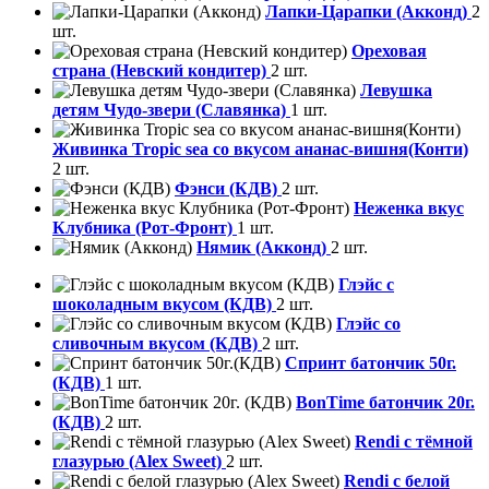
Лапки-Царапки (Акконд)
2
шт.
Ореховая
страна (Невский кондитер)
2 шт.
Левушка
детям Чудо-звери (Славянка)
1 шт.
Живинка Tropic sea со вкусом ананас-вишня(Конти)
2 шт.
Фэнси (КДВ)
2 шт.
Неженка вкус
Клубника (Рот-Фронт)
1 шт.
Нямик (Акконд)
2 шт.
Глэйс с
шоколадным вкусом (КДВ)
2 шт.
Глэйс со
сливочным вкусом (КДВ)
2 шт.
Спринт батончик 50г.
(КДВ)
1 шт.
BonTime батончик 20г.
(КДВ)
2 шт.
Rendi с тёмной
глазурью (Alex Sweet)
2 шт.
Rendi с белой