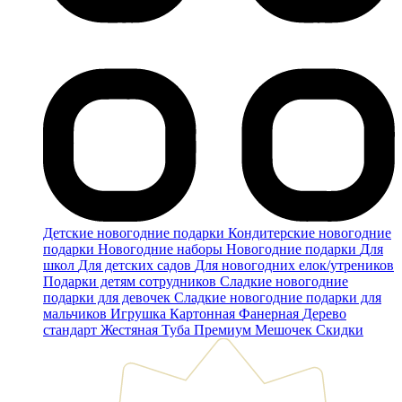
Детские новогодние подарки
Кондитерские новогодние
подарки
Новогодние наборы
Новогодние подарки
Для
школ
Для детских садов
Для новогодних елок/утреников
Подарки детям сотрудников
Сладкие новогодние
подарки для девочек
Сладкие новогодние подарки для
мальчиков
Игрушка
Картонная
Фанерная
Дерево
стандарт
Жестяная
Туба
Премиум
Мешочек
Скидки