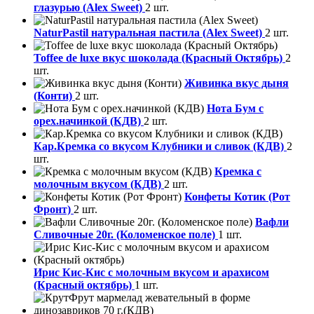
глазурью (Alex Sweet)
2 шт.
NaturPastil натуральная пастила (Alex Sweet)
2 шт.
Toffee de luxe вкус шоколада (Красный Октябрь)
2
шт.
Живинка вкус дыня
(Конти)
2 шт.
Нота Бум с
орех.начинкой (КДВ)
2 шт.
Кар.Кремка со вкусом Клубники и сливок (КДВ)
2
шт.
Кремка с
молочным вкусом (КДВ)
2 шт.
Конфеты Котик (Рот
Фронт)
2 шт.
Вафли
Сливочные 20г. (Коломенское поле)
1 шт.
Ирис Кис-Кис с молочным вкусом и арахисом
(Красный октябрь)
1 шт.