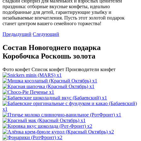
сладкий сюрприз для маленьких и взрослых ценителей
праздника: отборные вкусные конфеты, идеально
подобранные для детей, гарантирующие улыбку и
незабываемые впечатления. Пусть этот золотой подарок
станет центром вашего семейного торжества!
Предыдущий
Следующий
Состав Новогоднего подарка
Коробочка Роскошь золота
Фото конфет
Список конфет
Производители конфет
x1
x1
x1
x1
x1
x1
x1
x1
x2
x2
x2