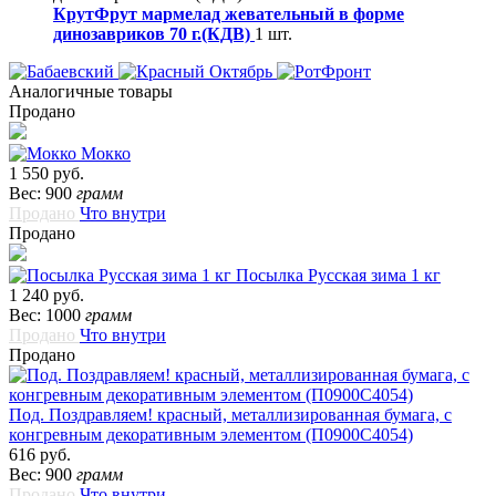
КрутФрут мармелад жевательный в форме
динозавриков 70 г.(КДВ)
1 шт.
Аналогичные товары
Продано
Мокко
1 550 руб.
Вес: 900
грамм
Продано
Что внутри
Продано
Посылка Русская зима 1 кг
1 240 руб.
Вес: 1000
грамм
Продано
Что внутри
Продано
Под. Поздравляем! красный, металлизированная бумага, с
конгревным декоративным элементом (П0900С4054)
616 руб.
Вес: 900
грамм
Продано
Что внутри