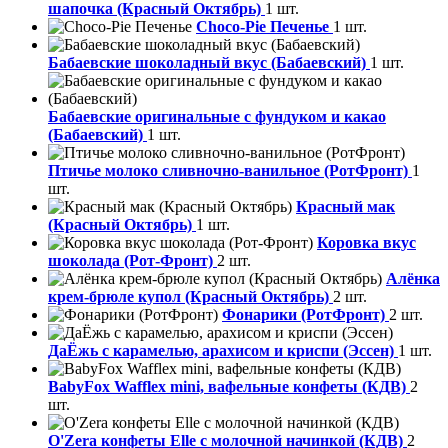
шапочка (Красный Октябрь)
1 шт.
Choco-Pie Печенье
1 шт.
Бабаевские шоколадный вкус (Бабаевский)
1 шт.
Бабаевские оригинальные с фундуком и какао
(Бабаевский)
1 шт.
Птичье молоко сливночно-ванильное (РотФронт)
1
шт.
Красный мак
(Красный Октябрь)
1 шт.
Коровка вкус
шоколада (Рот-Фронт)
2 шт.
Алёнка
крем-брюле купол (Красный Октябрь)
2 шт.
Фонарики (РотФронт)
2 шт.
ДаЁжь с карамелью, арахисом и криспи (Эссен)
1 шт.
BabyFox Wafflex mini, вафельные конфеты (КДВ)
2
шт.
O'Zera конфеты Elle с молочной начинкой (КДВ)
2