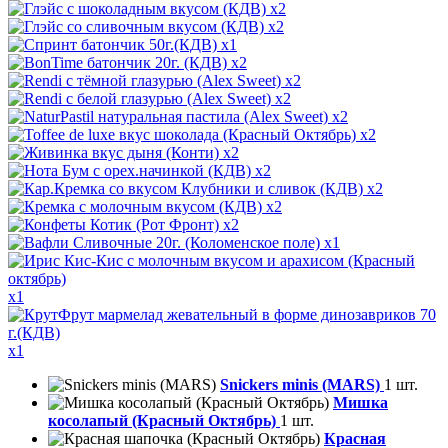
x2
x2
x1
x2
x2
x2
x2
x2
x2
x2
x2
x2
x2
x1
x1
x1
Snickers minis (MARS)
1 шт.
Мишка
косолапый (Красный Октябрь)
1 шт.
Красная