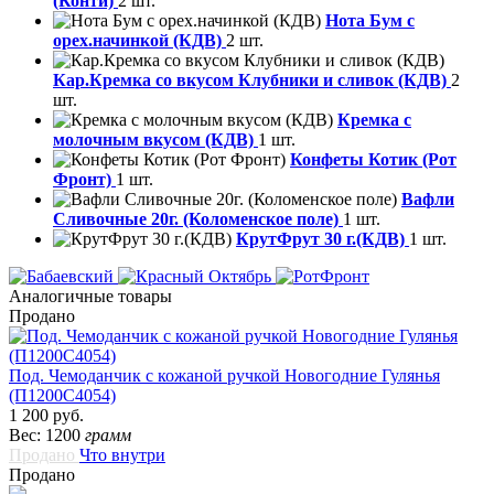
(Конти)
2 шт.
Нота Бум с
орех.начинкой (КДВ)
2 шт.
Кар.Кремка со вкусом Клубники и сливок (КДВ)
2
шт.
Кремка с
молочным вкусом (КДВ)
1 шт.
Конфеты Котик (Рот
Фронт)
1 шт.
Вафли
Сливочные 20г. (Коломенское поле)
1 шт.
КрутФрут 30 г.(КДВ)
1 шт.
Аналогичные товары
Продано
Под. Чемоданчик c кожаной ручкой Новогодние Гулянья
(П1200С4054)
1 200 руб.
Вес: 1200
грамм
Продано
Что внутри
Продано