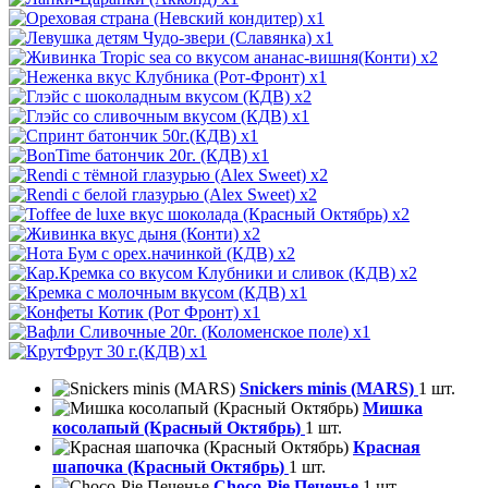
x1
x1
x2
x1
x2
x1
x1
x1
x2
x2
x2
x2
x2
x2
x1
x1
x1
x1
Snickers minis (MARS)
1 шт.
Мишка
косолапый (Красный Октябрь)
1 шт.
Красная
шапочка (Красный Октябрь)
1 шт.
Choco-Pie Печенье
1 шт.