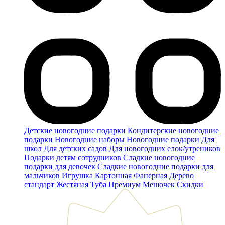
Детские новогодние подарки
Кондитерские новогодние
подарки
Новогодние наборы
Новогодние подарки
Для
школ
Для детских садов
Для новогодних елок/утреников
Подарки детям сотрудников
Сладкие новогодние
подарки для девочек
Сладкие новогодние подарки для
мальчиков
Игрушка
Картонная
Фанерная
Дерево
стандарт
Жестяная
Туба
Премиум
Мешочек
Скидки