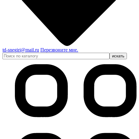
td-snegiri@mail.ru
Перезвоните мне.