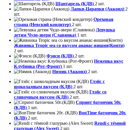
Шантарель (КДВ)
2 шт.
Лапки-Царапки (Акконд)
2
шт.
Ореховая
страна (Невский кондитер)
2 шт.
Левушка
детям Чудо-звери (Славянка)
1 шт.
Живинка Tropic sea со вкусом ананас-вишня(Конти)
2 шт.
Фэнси (КДВ)
2 шт.
Неженка вкус
Клубника (Рот-Фронт)
1 шт.
Нямик (Акконд)
2 шт.
Глэйс с
шоколадным вкусом (КДВ)
2 шт.
Глэйс со
сливочным вкусом (КДВ)
2 шт.
Спринт батончик 50г.
(КДВ)
1 шт.
BonTime батончик 20г.
(КДВ)
2 шт.
Rendi с тёмной
глазурью (Alex Sweet)
2 шт.