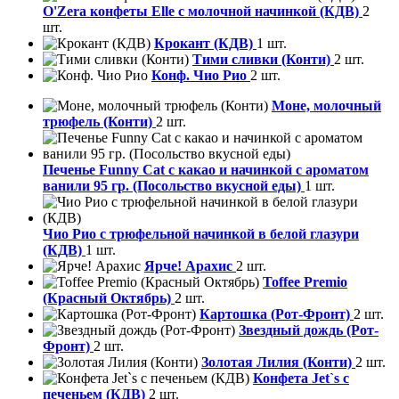
O'Zera конфеты Elle с молочной начинкой (КДВ)
2
шт.
Крокант (КДВ)
1 шт.
Тими сливки (Конти)
2 шт.
Конф. Чио Рио
2 шт.
Моне, молочный
трюфель (Конти)
2 шт.
Печенье Funny Сat с какао и начинкой с ароматом
ванили 95 гр. (Посольство вкусной еды)
1 шт.
Чио Рио с трюфельной начинкой в белой глазури
(КДВ)
1 шт.
Ярче! Арахис
2 шт.
Toffee Premio
(Красный Октябрь)
2 шт.
Картошка (Рот-Фронт)
2 шт.
Звездный дождь (Рот-
Фронт)
2 шт.
Золотая Лилия (Конти)
2 шт.
Конфета Jet`s с
печеньем (КДВ)
2 шт.