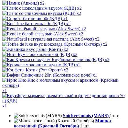
x2
x2
x2
x1
x2
x2
x2
x2
x2
x2
x2
x2
x2
x2
x1
x1
x1
Snickers minis (MARS)
1 шт.
Мишка
косолапый (Красный Октябрь)
1 шт.