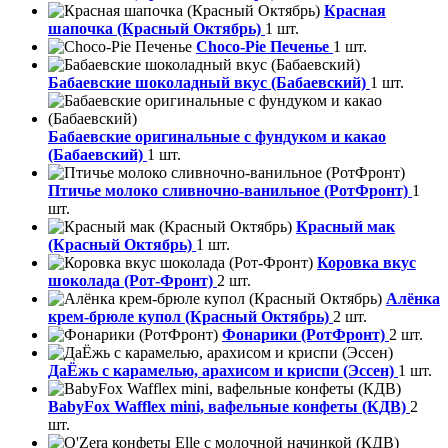
Красная
шапочка (Красный Октябрь)
1 шт.
Choco-Pie Печенье
1 шт.
Бабаевские шоколадный вкус (Бабаевский)
1 шт.
Бабаевские оригинальные с фундуком и какао
(Бабаевский)
1 шт.
Птичье молоко сливночно-ванильное (РотФронт)
1
шт.
Красный мак
(Красный Октябрь)
1 шт.
Коровка вкус
шоколада (Рот-Фронт)
2 шт.
Алёнка
крем-брюле купол (Красный Октябрь)
2 шт.
Фонарики (РотФронт)
2 шт.
ДаЁжь с карамелью, арахисом и криспи (Эссен)
1 шт.
BabyFox Wafflex mini, вафельные конфеты (КДВ)
2
шт.