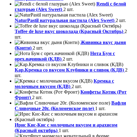
Rendi с белой
глазурью (Alex Sweet)
2 шт.
NaturPastil натуральная пастила (Alex Sweet)
2 шт.
Toffee de luxe вкус шоколада (Красный Октябрь)
2
шт.
Живинка вкус дыня
(Конти)
2 шт.
Нота Бум с
орех.начинкой (КДВ)
2 шт.
Кар.Кремка со вкусом Клубники и сливок (КДВ)
2
шт.
Кремка с
молочным вкусом (КДВ)
2 шт.
Конфеты Котик (Рот
Фронт)
2 шт.
Вафли
Сливочные 20г. (Коломенское поле)
1 шт.
Ирис Кис-Кис с молочным вкусом и арахисом
(Красный октябрь)
1 шт.