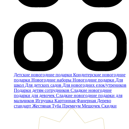
Детские новогодние подарки
Кондитерские новогодние
подарки
Новогодние наборы
Новогодние подарки
Для
школ
Для детских садов
Для новогодних елок/утреников
Подарки детям сотрудников
Сладкие новогодние
подарки для девочек
Сладкие новогодние подарки для
мальчиков
Игрушка
Картонная
Фанерная
Дерево
стандарт
Жестяная
Туба
Премиум
Мешочек
Скидки