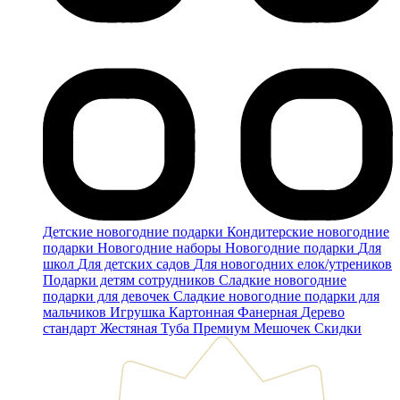
Детские новогодние подарки
Кондитерские новогодние
подарки
Новогодние наборы
Новогодние подарки
Для
школ
Для детских садов
Для новогодних елок/утреников
Подарки детям сотрудников
Сладкие новогодние
подарки для девочек
Сладкие новогодние подарки для
мальчиков
Игрушка
Картонная
Фанерная
Дерево
стандарт
Жестяная
Туба
Премиум
Мешочек
Скидки