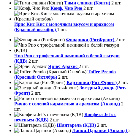
Тими сливки (Конти)
2 шт.
Конф. Чио Рио
2 шт.
Ирис Кис-Кис с молочным вкусом и арахисом
(Красный октябрь)
1 шт.
Фонарики (РотФронт)
2 шт.
Чио Рио с трюфельной начинкой в белой глазури
(КДВ)
2 шт.
Ярче! Арахис
2 шт.
Toffee Premio
(Красный Октябрь)
2 шт.
Картошка (Рот-Фронт)
2 шт.
Звездный дождь (Рот-
Фронт)
2 шт.
Ричио с соленой карамелью и арахисом (Акконд)
2
шт.
Конфета Jet`s с
печеньем (КДВ)
2 шт.
Шантарель (КДВ)
2 шт.
Лапки-Царапки (Акконд)
2