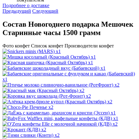
Подробнее о доставке
Предыдущий
Следующий
Состав Новогоднего подарка Мешочек
Старинные часы 1500 грамм
Фото конфет
Список конфет
Производители конфет
x1
x1
x1
x1
x1
x2
x2
x2
x2
x2
x1
x1
x2
x2
x2