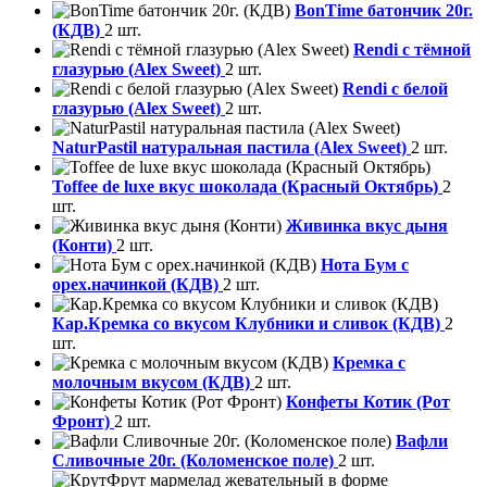
BonTime батончик 20г.
(КДВ)
2 шт.
Rendi с тёмной
глазурью (Alex Sweet)
2 шт.
Rendi с белой
глазурью (Alex Sweet)
2 шт.
NaturPastil натуральная пастила (Alex Sweet)
2 шт.
Toffee de luxe вкус шоколада (Красный Октябрь)
2
шт.
Живинка вкус дыня
(Конти)
2 шт.
Нота Бум с
орех.начинкой (КДВ)
2 шт.
Кар.Кремка со вкусом Клубники и сливок (КДВ)
2
шт.
Кремка с
молочным вкусом (КДВ)
2 шт.
Конфеты Котик (Рот
Фронт)
2 шт.
Вафли
Сливочные 20г. (Коломенское поле)
2 шт.