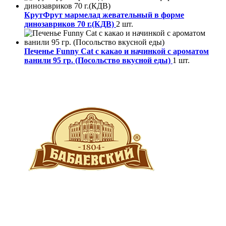
КрутФрут мармелад жевательный в форме
динозавриков 70 г.(КДВ)
2 шт.
Печенье Funny Сat с какао и начинкой с ароматом
ванили 95 гр. (Посольство вкусной еды)
1 шт.