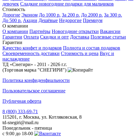
девочек
Сладкие новогодние подарки для мальчиков
Стоимость
Дорогие
Эконом
До 1000 р.
За 200 р.
До 2000 р.
За 300 р.
До 500 р.
Акции
Дешёвые
Недорогие
Премиум
О компании
О компании
Партнёры
Новогодние открытки
Вакансии
Гарантии
Оплата
Скидки и опт
Доставка
Полезные статьи
Гарантии
Качество конфет и подарков
Полнота и состав подарков
Своевременность доставки
Стоимость и цена
Вкус и
наслаждение
ТД «Снегири» - 2011 - 2026 г.г.
(Торговая марка "СНЕГИРИ")
Политика конфиденфиальности
Пользовательское соглашение
Публичная оферта
8 (800) 333-69-71
115201, г. Москва, ул. Котляковская, 8
td-snegiri@mail.ru
Понедельник - пятница
с 9:00 до 18-00