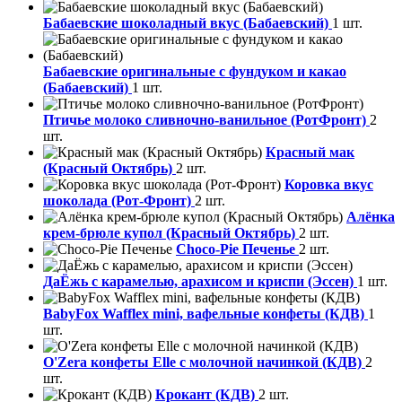
Бабаевские шоколадный вкус (Бабаевский)
1 шт.
Бабаевские оригинальные с фундуком и какао
(Бабаевский)
1 шт.
Птичье молоко сливночно-ванильное (РотФронт)
2
шт.
Красный мак
(Красный Октябрь)
2 шт.
Коровка вкус
шоколада (Рот-Фронт)
2 шт.
Алёнка
крем-брюле купол (Красный Октябрь)
2 шт.
Choco-Pie Печенье
2 шт.
ДаЁжь с карамелью, арахисом и криспи (Эссен)
1 шт.
BabyFox Wafflex mini, вафельные конфеты (КДВ)
1
шт.
O'Zera конфеты Elle с молочной начинкой (КДВ)
2
шт.
Крокант (КДВ)
2 шт.