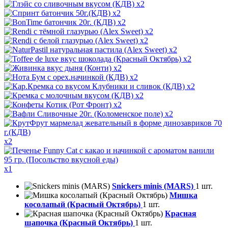
x2
x2
x2
x2
x2
x2
x2
x2
x2
x2
x2
x2
x2
x2
x1
Snickers minis (MARS)
1 шт.
Мишка
косолапый (Красный Октябрь)
1 шт.
Красная
шапочка (Красный Октябрь)
1 шт.