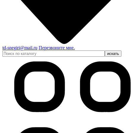
td-snegiri@mail.ru
Перезвоните мне.