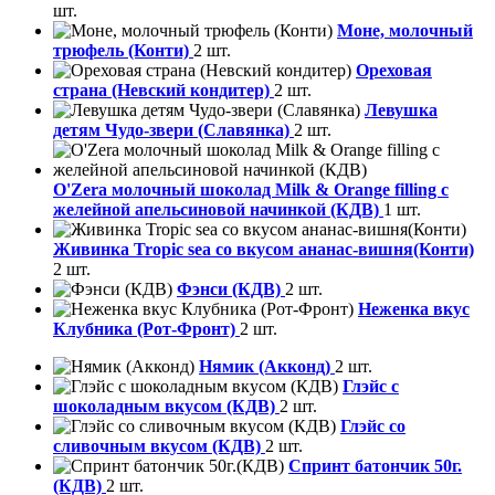
шт.
Моне, молочный
трюфель (Конти)
2 шт.
Ореховая
страна (Невский кондитер)
2 шт.
Левушка
детям Чудо-звери (Славянка)
2 шт.
O'Zera молочный шоколад Milk & Orange filling с
желейной апельсиновой начинкой (КДВ)
1 шт.
Живинка Tropic sea со вкусом ананас-вишня(Конти)
2 шт.
Фэнси (КДВ)
2 шт.
Неженка вкус
Клубника (Рот-Фронт)
2 шт.
Нямик (Акконд)
2 шт.
Глэйс с
шоколадным вкусом (КДВ)
2 шт.
Глэйс со
сливочным вкусом (КДВ)
2 шт.
Спринт батончик 50г.
(КДВ)
2 шт.