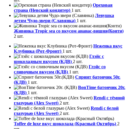
Ореховая
страна (Невский кондитер)
1 шт.
Левушка
детям Чудо-звери (Славянка)
1 шт.
Живинка Tropic sea со вкусом ананас-вишня(Конти)
2 шт.
Неженка вкус
Клубника (Рот-Фронт)
1 шт.
Глэйс с
шоколадным вкусом (КДВ)
2 шт.
Глэйс со
сливочным вкусом (КДВ)
1 шт.
Спринт батончик 50г.
(КДВ)
1 шт.
BonTime батончик 20г.
(КДВ)
1 шт.
Rendi с тёмной
глазурью (Alex Sweet)
2 шт.
Rendi с белой
глазурью (Alex Sweet)
2 шт.
Toffee de luxe вкус шоколада (Красный Октябрь)
2
шт.