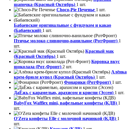
шапочка (Красный Октябрь)
1 шт.
Choco-Pie Печенье
1 шт.
Бабаевские оригинальные с фундуком и какао
(Бабаевский)
1 шт.
Птичье молоко сливночно-ванильное (РотФронт)
1
шт.
Красный мак
(Красный Октябрь)
1 шт.
Коровка вкус
шоколада (Рот-Фронт)
2 шт.
Алёнка
крем-брюле купол (Красный Октябрь)
1 шт.
Фонарики (РотФронт)
1 шт.
ДаЁжь с карамелью, арахисом и криспи (Эссен)
1 шт.
BabyFox Wafflex mini, вафельные конфеты (КДВ)
1
шт.
O'Zera конфеты Elle с молочной начинкой (КДВ)
1
шт.
Крокант (КДВ)
1 шт.