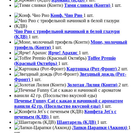
Тими сливки (Конти)
1 шт.
Конф. Чио Рио
1 шт.
Чио Рио с трюфельной начинкой в белой глазури
(КДВ)
1 шт.
Моне, молочный
трюфель (Конти)
1 шт.
Ярче! Арахис
1 шт.
Toffee Premio
(Красный Октябрь)
1 шт.
Картошка (Рот-Фронт)
2 шт.
Звездный дождь (Рот-
Фронт)
1 шт.
Золотая Лилия (Конти)
2 шт.
Печенье Funny Сat с какао и начинкой с ароматом
ванили 42 гр. (Посольство вкусной еды)
1 шт.
Конфета Jet`s с
печеньем (КДВ)
1 шт.
Шантарель (КДВ)
1 шт.
Лапки-Царапки (Акконд)
1
шт.