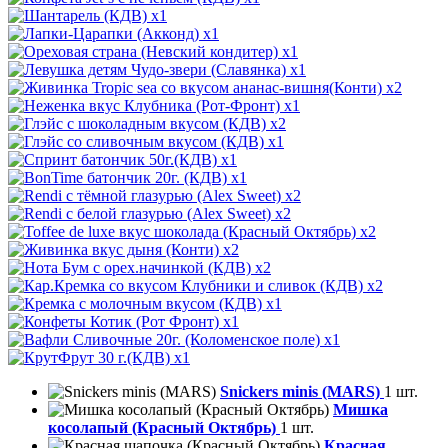
x1
x1
x1
x1
x2
x1
x2
x1
x1
x1
x2
x2
x2
x2
x2
x2
x1
x1
x1
x1
Snickers minis (MARS)
1 шт.
Мишка
косолапый (Красный Октябрь)
1 шт.
Красная