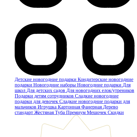
Детские новогодние подарки
Кондитерские новогодние
подарки
Новогодние наборы
Новогодние подарки
Для
школ
Для детских садов
Для новогодних елок/утреников
Подарки детям сотрудников
Сладкие новогодние
подарки для девочек
Сладкие новогодние подарки для
мальчиков
Игрушка
Картонная
Фанерная
Дерево
стандарт
Жестяная
Туба
Премиум
Мешочек
Скидки