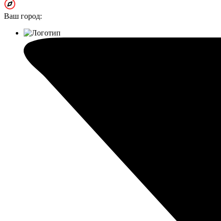
Ваш город: