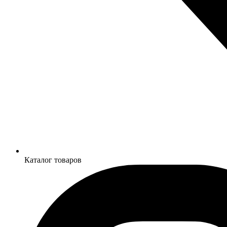
Каталог товаров