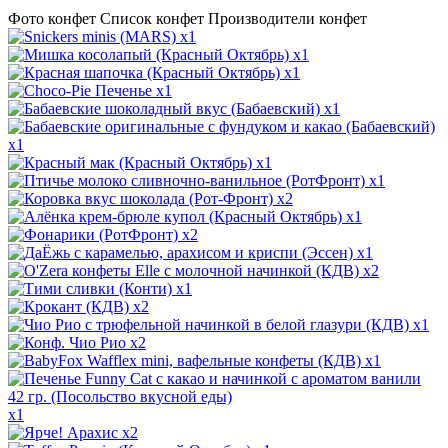
Фото конфет
Список конфет
Производители конфет
x1
x1
x1
x1
x1
x1
x1
x1
x2
x1
x2
x1
x2
x1
x2
x1
x2
x1
x1
x2