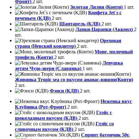
Фронт)
2 шт.
Золотая Лилия (Конти)
1 шт.
Конфета Jet`s с
печеньем (КДВ)
2 шт.
Шантарель (КДВ)
2 шт.
Лапки-Царапки (Акконд)
2
шт.
Ореховая
страна (Невский кондитер)
2 шт.
Моне, молочный
трюфель (Конти)
2 шт.
Левушка
детям Чудо-звери (Славянка)
1 шт.
Живинка Tropic sea со вкусом ананас-вишня(Конти)
2 шт.
Фэнси (КДВ)
2 шт.
Неженка вкус
Клубника (Рот-Фронт)
2 шт.
Глэйс с
шоколадным вкусом (КДВ)
2 шт.
Глэйс со
сливочным вкусом (КДВ)
2 шт.
Спринт батончик 50г.