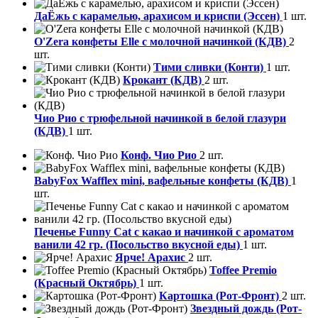
ДаЁжь с карамелью, арахисом и криспи (Эссен)
1 шт.
O'Zera конфеты Elle с молочной начинкой (КДВ)
2
шт.
Тими сливки (Конти)
1 шт.
Крокант (КДВ)
2 шт.
Чио Рио с трюфельной начинкой в белой глазури
(КДВ)
1 шт.
Конф. Чио Рио
2 шт.
BabyFox Wafflex mini, вафельные конфеты (КДВ)
1
шт.
Печенье Funny Сat с какао и начинкой с ароматом
ванили 42 гр. (Посольство вкусной еды)
1 шт.
Ярче! Арахис
2 шт.
Toffee Premio
(Красный Октябрь)
1 шт.
Картошка (Рот-Фронт)
2 шт.
Звездный дождь (Рот-