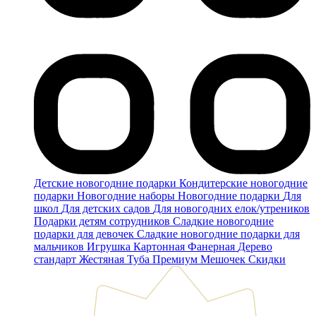
Детские новогодние подарки
Кондитерские новогодние
подарки
Новогодние наборы
Новогодние подарки
Для
школ
Для детских садов
Для новогодних елок/утреников
Подарки детям сотрудников
Сладкие новогодние
подарки для девочек
Сладкие новогодние подарки для
мальчиков
Игрушка
Картонная
Фанерная
Дерево
стандарт
Жестяная
Туба
Премиум
Мешочек
Скидки