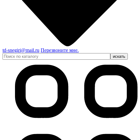
td-snegiri@mail.ru
Перезвоните мне.