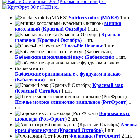
x1
x1
Snickers minis (MARS)
1 шт.
Мишка
косолапый (Красный Октябрь)
1 шт.
Красная
шапочка (Красный Октябрь)
1 шт.
Choco-Pie Печенье
1 шт.
Бабаевские шоколадный вкус (Бабаевский)
1 шт.
Бабаевские оригинальные с фундуком и какао
(Бабаевский)
1 шт.
Красный мак
(Красный Октябрь)
1 шт.
Птичье молоко сливночно-ванильное (РотФронт)
1
шт.
Коровка вкус
шоколада (Рот-Фронт)
2 шт.
Алёнка
крем-брюле купол (Красный Октябрь)
1 шт.
Фонарики (РотФронт)
2 шт.