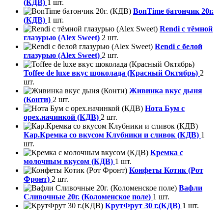
(КДВ)
1 шт.
BonTime батончик 20г.
(КДВ)
1 шт.
Rendi с тёмной
глазурью (Alex Sweet)
2 шт.
Rendi с белой
глазурью (Alex Sweet)
2 шт.
Toffee de luxe вкус шоколада (Красный Октябрь)
2
шт.
Живинка вкус дыня
(Конти)
2 шт.
Нота Бум с
орех.начинкой (КДВ)
2 шт.
Кар.Кремка со вкусом Клубники и сливок (КДВ)
1
шт.
Кремка с
молочным вкусом (КДВ)
1 шт.
Конфеты Котик (Рот
Фронт)
2 шт.
Вафли
Сливочные 20г. (Коломенское поле)
1 шт.
КрутФрут 30 г.(КДВ)
1 шт.