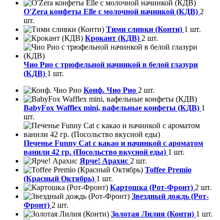
O'Zera конфеты Elle с молочной начинкой (КДВ)
2
шт.
Тими сливки (Конти)
1 шт.
Крокант (КДВ)
2 шт.
Чио Рио с трюфельной начинкой в белой глазури
(КДВ)
1 шт.
Конф. Чио Рио
2 шт.
BabyFox Wafflex mini, вафельные конфеты (КДВ)
1
шт.
Печенье Funny Сat с какао и начинкой с ароматом
ванили 42 гр. (Посольство вкусной еды)
1 шт.
Ярче! Арахис
2 шт.
Toffee Premio
(Красный Октябрь)
1 шт.
Картошка (Рот-Фронт)
2 шт.
Звездный дождь (Рот-
Фронт)
2 шт.
Золотая Лилия (Конти)
1 шт.