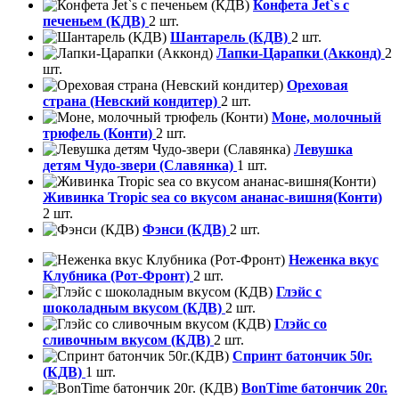
Конфета Jet`s с
печеньем (КДВ)
2 шт.
Шантарель (КДВ)
2 шт.
Лапки-Царапки (Акконд)
2
шт.
Ореховая
страна (Невский кондитер)
2 шт.
Моне, молочный
трюфель (Конти)
2 шт.
Левушка
детям Чудо-звери (Славянка)
1 шт.
Живинка Tropic sea со вкусом ананас-вишня(Конти)
2 шт.
Фэнси (КДВ)
2 шт.
Неженка вкус
Клубника (Рот-Фронт)
2 шт.
Глэйс с
шоколадным вкусом (КДВ)
2 шт.
Глэйс со
сливочным вкусом (КДВ)
2 шт.
Спринт батончик 50г.
(КДВ)
1 шт.
BonTime батончик 20г.