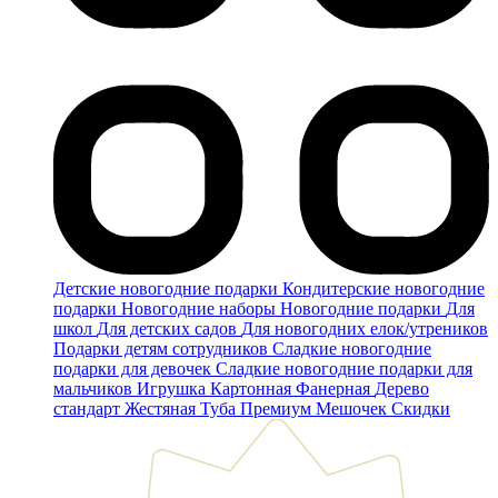
Детские новогодние подарки
Кондитерские новогодние
подарки
Новогодние наборы
Новогодние подарки
Для
школ
Для детских садов
Для новогодних елок/утреников
Подарки детям сотрудников
Сладкие новогодние
подарки для девочек
Сладкие новогодние подарки для
мальчиков
Игрушка
Картонная
Фанерная
Дерево
стандарт
Жестяная
Туба
Премиум
Мешочек
Скидки