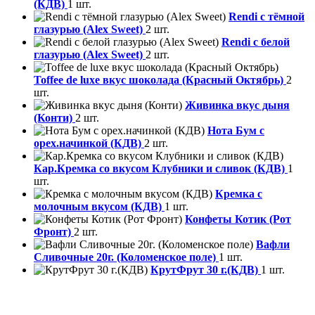
(КДВ)
1 шт.
Rendi с тёмной
глазурью (Alex Sweet)
2 шт.
Rendi с белой
глазурью (Alex Sweet)
2 шт.
Toffee de luxe вкус шоколада (Красный Октябрь)
2
шт.
Живинка вкус дыня
(Конти)
2 шт.
Нота Бум с
орех.начинкой (КДВ)
2 шт.
Кар.Кремка со вкусом Клубники и сливок (КДВ)
1
шт.
Кремка с
молочным вкусом (КДВ)
1 шт.
Конфеты Котик (Рот
Фронт)
2 шт.
Вафли
Сливочные 20г. (Коломенское поле)
1 шт.
КрутФрут 30 г.(КДВ)
1 шт.