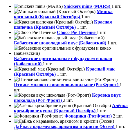
Snickers minis (MARS)
1 шт.
Мишка
косолапый (Красный Октябрь)
1 шт.
Красная
шапочка (Красный Октябрь)
1 шт.
Choco-Pie Печенье
1 шт.
Бабаевские шоколадный вкус (Бабаевский)
1 шт.
Бабаевские оригинальные с фундуком и какао
(Бабаевский)
1 шт.
Красный мак
(Красный Октябрь)
1 шт.
Птичье молоко сливночно-ванильное (РотФронт)
1
шт.
Коровка вкус
шоколада (Рот-Фронт)
2 шт.
Алёнка
крем-брюле купол (Красный Октябрь)
1 шт.
Фонарики (РотФронт)
2 шт.
ДаЁжь с карамелью, арахисом и криспи (Эссен)
1 шт.