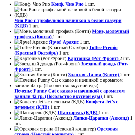
Конф. Чио Рио
1 шт.
Чио Рио с трюфельной начинкой в белой глазури
(КДВ)
1 шт.
Моне, молочный
трюфель (Конти)
1 шт.
Ярче! Арахис
1 шт.
Toffee Premio
(Красный Октябрь)
1 шт.
Картошка (Рот-Фронт)
2 шт.
Звездный дождь (Рот-
Фронт)
1 шт.
Золотая Лилия (Конти)
2 шт.
Печенье Funny Сat с какао и начинкой с ароматом
ванили 42 гр. (Посольство вкусной еды)
1 шт.
Конфета Jet`s с
печеньем (КДВ)
1 шт.
Шантарель (КДВ)
1 шт.
Лапки-Царапки (Акконд)
1
шт.
Ореховая
страна (Невский кондитер)
1 шт.