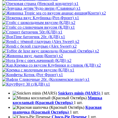
x1
x1
x2
x1
x2
x1
x1
x1
x2
x2
x2
x2
x2
x2
x1
x1
x1
x1
Snickers minis (MARS)
1 шт.
Мишка
косолапый (Красный Октябрь)
1 шт.
Красная
шапочка (Красный Октябрь)
1 шт.
Choco-Pie Печенье
1 шт.