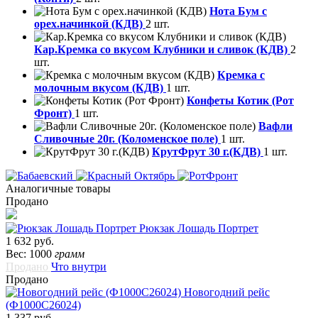
Нота Бум с
орех.начинкой (КДВ)
2 шт.
Кар.Кремка со вкусом Клубники и сливок (КДВ)
2
шт.
Кремка с
молочным вкусом (КДВ)
1 шт.
Конфеты Котик (Рот
Фронт)
1 шт.
Вафли
Сливочные 20г. (Коломенское поле)
1 шт.
КрутФрут 30 г.(КДВ)
1 шт.
Аналогичные товары
Продано
Рюкзак Лошадь Портрет
1 632 руб.
Вес: 1000
грамм
Продано
Что внутри
Продано
Новогодний рейс
(Ф1000С26024)
1 337 руб.