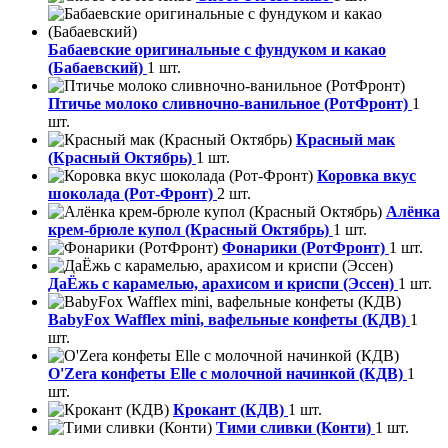
Бабаевские оригинальные с фундуком и какао
(Бабаевский)
1 шт.
Птичье молоко сливночно-ванильное (РотФронт)
1
шт.
Красный мак
(Красный Октябрь)
1 шт.
Коровка вкус
шоколада (Рот-Фронт)
2 шт.
Алёнка
крем-брюле купол (Красный Октябрь)
1 шт.
Фонарики (РотФронт)
1 шт.
ДаЁжь с карамелью, арахисом и криспи (Эссен)
1 шт.
BabyFox Wafflex mini, вафельные конфеты (КДВ)
1
шт.
O'Zera конфеты Elle с молочной начинкой (КДВ)
1
шт.
Крокант (КДВ)
1 шт.
Тими сливки (Конти)
1 шт.