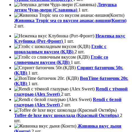
Левушка
детям Чудо-звери (Славянка)
1 шт.
Живинка Tropic sea со вкусом ананас-вишня(Конти)
2 шт.
Неженка вкус
Клубника (Рот-Фронт)
1 шт.
Глэйс с
шоколадным вкусом (КДВ)
2 шт.
Глэйс со
сливочным вкусом (КДВ)
1 шт.
Спринт батончик 50г.
(КДВ)
1 шт.
BonTime батончик 20г.
(КДВ)
1 шт.
Rendi с тёмной
глазурью (Alex Sweet)
2 шт.
Rendi с белой
глазурью (Alex Sweet)
2 шт.
Toffee de luxe вкус шоколада (Красный Октябрь)
2
шт.
Живинка вкус дыня
(Конти)
2 шт.