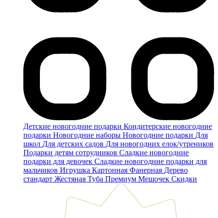
Детские новогодние подарки
Кондитерские новогодние
подарки
Новогодние наборы
Новогодние подарки
Для
школ
Для детских садов
Для новогодних елок/утреников
Подарки детям сотрудников
Сладкие новогодние
подарки для девочек
Сладкие новогодние подарки для
мальчиков
Игрушка
Картонная
Фанерная
Дерево
стандарт
Жестяная
Туба
Премиум
Мешочек
Скидки