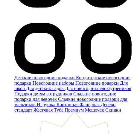
Детские новогодние подарки
Кондитерские новогодние
подарки
Новогодние наборы
Новогодние подарки
Для
школ
Для детских садов
Для новогодних елок/утреников
Подарки детям сотрудников
Сладкие новогодние
подарки для девочек
Сладкие новогодние подарки для
мальчиков
Игрушка
Картонная
Фанерная
Дерево
стандарт
Жестяная
Туба
Премиум
Мешочек
Скидки