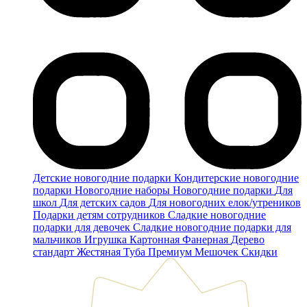
Детские новогодние подарки
Кондитерские новогодние
подарки
Новогодние наборы
Новогодние подарки
Для
школ
Для детских садов
Для новогодних елок/утреников
Подарки детям сотрудников
Сладкие новогодние
подарки для девочек
Сладкие новогодние подарки для
мальчиков
Игрушка
Картонная
Фанерная
Дерево
стандарт
Жестяная
Туба
Премиум
Мешочек
Скидки