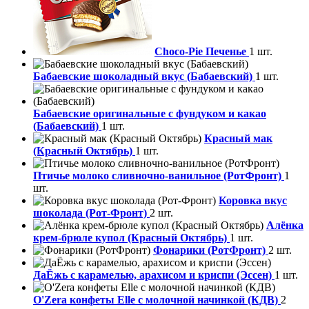
Choco-Pie Печенье
1 шт.
Бабаевские шоколадный вкус (Бабаевский)
1 шт.
Бабаевские оригинальные с фундуком и какао
(Бабаевский)
1 шт.
Красный мак
(Красный Октябрь)
1 шт.
Птичье молоко сливночно-ванильное (РотФронт)
1
шт.
Коровка вкус
шоколада (Рот-Фронт)
2 шт.
Алёнка
крем-брюле купол (Красный Октябрь)
1 шт.
Фонарики (РотФронт)
2 шт.
ДаЁжь с карамелью, арахисом и криспи (Эссен)
1 шт.
O'Zera конфеты Elle с молочной начинкой (КДВ)
2