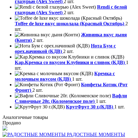
глазурью (Alex Sweet)
2 шт.
Rendi с белой
глазурью (Alex Sweet)
2 шт.
Toffee de luxe вкус шоколада (Красный Октябрь)
2
шт.
Живинка вкус дыня
(Конти)
2 шт.
Нота Бум с
орех.начинкой (КДВ)
2 шт.
Кар.Кремка со вкусом Клубники и сливок (КДВ)
1
шт.
Кремка с
молочным вкусом (КДВ)
1 шт.
Конфеты Котик (Рот
Фронт)
2 шт.
Вафли
Сливочные 20г. (Коломенское поле)
1 шт.
КрутФрут 30 г.(КДВ)
1 шт.
Аналогичные товары
Продано
РАДОСТНЫЕ МОМЕНТЫ