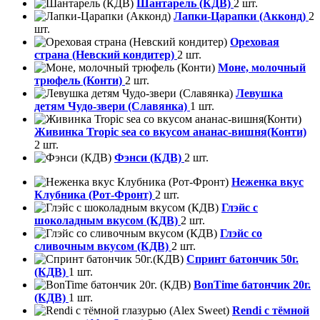
Шантарель (КДВ)
2 шт.
Лапки-Царапки (Акконд)
2
шт.
Ореховая
страна (Невский кондитер)
2 шт.
Моне, молочный
трюфель (Конти)
2 шт.
Левушка
детям Чудо-звери (Славянка)
1 шт.
Живинка Tropic sea со вкусом ананас-вишня(Конти)
2 шт.
Фэнси (КДВ)
2 шт.
Неженка вкус
Клубника (Рот-Фронт)
2 шт.
Глэйс с
шоколадным вкусом (КДВ)
2 шт.
Глэйс со
сливочным вкусом (КДВ)
2 шт.
Спринт батончик 50г.
(КДВ)
1 шт.
BonTime батончик 20г.
(КДВ)
1 шт.
Rendi с тёмной