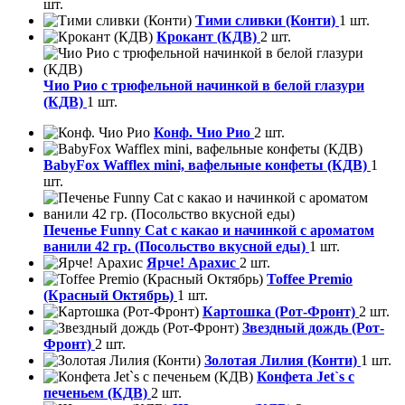
шт.
Тими сливки (Конти)
1 шт.
Крокант (КДВ)
2 шт.
Чио Рио с трюфельной начинкой в белой глазури
(КДВ)
1 шт.
Конф. Чио Рио
2 шт.
BabyFox Wafflex mini, вафельные конфеты (КДВ)
1
шт.
Печенье Funny Сat с какао и начинкой с ароматом
ванили 42 гр. (Посольство вкусной еды)
1 шт.
Ярче! Арахис
2 шт.
Toffee Premio
(Красный Октябрь)
1 шт.
Картошка (Рот-Фронт)
2 шт.
Звездный дождь (Рот-
Фронт)
2 шт.
Золотая Лилия (Конти)
1 шт.
Конфета Jet`s с
печеньем (КДВ)
2 шт.