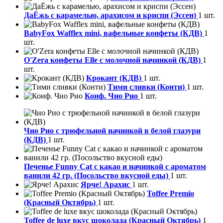
ДаЁжь с карамелью, арахисом и криспи (Эссен)
1 шт.
BabyFox Wafflex mini, вафельные конфеты (КДВ)
1
шт.
O'Zera конфеты Elle с молочной начинкой (КДВ)
1
шт.
Крокант (КДВ)
1 шт.
Тими сливки (Конти)
1 шт.
Конф. Чио Рио
1 шт.
Чио Рио с трюфельной начинкой в белой глазури
(КДВ)
1 шт.
Печенье Funny Сat с какао и начинкой с ароматом
ванили 42 гр. (Посольство вкусной еды)
1 шт.
Ярче! Арахис
1 шт.
Toffee Premio
(Красный Октябрь)
1 шт.
Toffee de luxe вкус шоколада (Красный Октябрь)
1