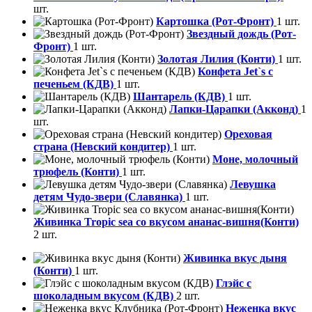
шт.
Картошка (Рот-Фронт)
1 шт.
Звездный дождь (Рот-
Фронт)
1 шт.
Золотая Лилия (Конти)
1 шт.
Конфета Jet`s с
печеньем (КДВ)
1 шт.
Шантарель (КДВ)
1 шт.
Лапки-Царапки (Акконд)
1
шт.
Ореховая
страна (Невский кондитер)
1 шт.
Моне, молочный
трюфель (Конти)
1 шт.
Левушка
детям Чудо-звери (Славянка)
1 шт.
Живинка Tropic sea со вкусом ананас-вишня(Конти)
2 шт.
Живинка вкус дыня
(Конти)
1 шт.
Глэйс с
шоколадным вкусом (КДВ)
2 шт.
Неженка вкус