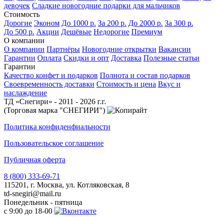
девочек
Сладкие новогодние подарки для мальчиков
Стоимость
Дорогие
Эконом
До 1000 р.
За 200 р.
До 2000 р.
За 300 р.
До 500 р.
Акции
Дешёвые
Недорогие
Премиум
О компании
О компании
Партнёры
Новогодние открытки
Вакансии
Гарантии
Оплата
Скидки и опт
Доставка
Полезные статьи
Гарантии
Качество конфет и подарков
Полнота и состав подарков
Своевременность доставки
Стоимость и цена
Вкус и
наслаждение
ТД «Снегири» - 2011 - 2026 г.г.
(Торговая марка "СНЕГИРИ")
Политика конфиденфиальности
Пользовательское соглашение
Публичная оферта
8 (800) 333-69-71
115201, г. Москва, ул. Котляковская, 8
td-snegiri@mail.ru
Понедельник - пятница
с 9:00 до 18-00