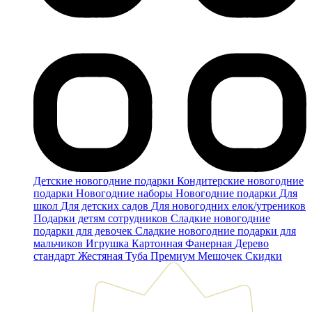
Детские новогодние подарки
Кондитерские новогодние
подарки
Новогодние наборы
Новогодние подарки
Для
школ
Для детских садов
Для новогодних елок/утреников
Подарки детям сотрудников
Сладкие новогодние
подарки для девочек
Сладкие новогодние подарки для
мальчиков
Игрушка
Картонная
Фанерная
Дерево
стандарт
Жестяная
Туба
Премиум
Мешочек
Скидки