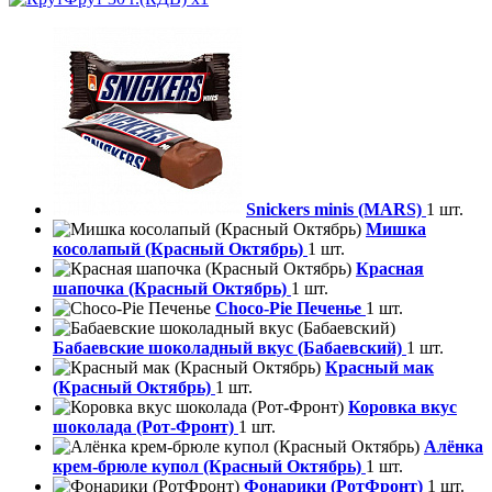
Snickers minis (MARS)
1 шт.
Мишка
косолапый (Красный Октябрь)
1 шт.
Красная
шапочка (Красный Октябрь)
1 шт.
Choco-Pie Печенье
1 шт.
Бабаевские шоколадный вкус (Бабаевский)
1 шт.
Красный мак
(Красный Октябрь)
1 шт.
Коровка вкус
шоколада (Рот-Фронт)
1 шт.
Алёнка
крем-брюле купол (Красный Октябрь)
1 шт.
Фонарики (РотФронт)
1 шт.