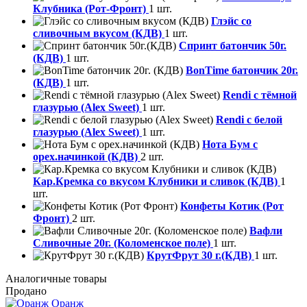
Клубника (Рот-Фронт)
1 шт.
Глэйс со
сливочным вкусом (КДВ)
1 шт.
Спринт батончик 50г.
(КДВ)
1 шт.
BonTime батончик 20г.
(КДВ)
1 шт.
Rendi с тёмной
глазурью (Alex Sweet)
1 шт.
Rendi с белой
глазурью (Alex Sweet)
1 шт.
Нота Бум с
орех.начинкой (КДВ)
2 шт.
Кар.Кремка со вкусом Клубники и сливок (КДВ)
1
шт.
Конфеты Котик (Рот
Фронт)
2 шт.
Вафли
Сливочные 20г. (Коломенское поле)
1 шт.
КрутФрут 30 г.(КДВ)
1 шт.
Аналогичные товары
Продано
Оранж