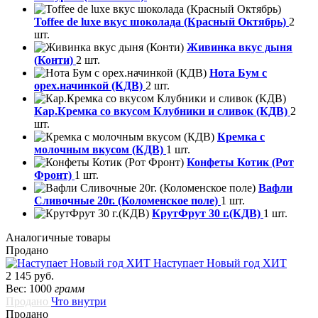
Toffee de luxe вкус шоколада (Красный Октябрь)
2
шт.
Живинка вкус дыня
(Конти)
2 шт.
Нота Бум с
орех.начинкой (КДВ)
2 шт.
Кар.Кремка со вкусом Клубники и сливок (КДВ)
2
шт.
Кремка с
молочным вкусом (КДВ)
1 шт.
Конфеты Котик (Рот
Фронт)
1 шт.
Вафли
Сливочные 20г. (Коломенское поле)
1 шт.
КрутФрут 30 г.(КДВ)
1 шт.
Аналогичные товары
Продано
Наступает Новый год ХИТ
2 145 руб.
Вес: 1000
грамм
Продано
Что внутри
Продано