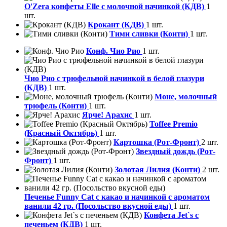
O'Zera конфеты Elle с молочной начинкой (КДВ)
1
шт.
Крокант (КДВ)
1 шт.
Тими сливки (Конти)
1 шт.
Конф. Чио Рио
1 шт.
Чио Рио с трюфельной начинкой в белой глазури
(КДВ)
1 шт.
Моне, молочный
трюфель (Конти)
1 шт.
Ярче! Арахис
1 шт.
Toffee Premio
(Красный Октябрь)
1 шт.
Картошка (Рот-Фронт)
2 шт.
Звездный дождь (Рот-
Фронт)
1 шт.
Золотая Лилия (Конти)
2 шт.
Печенье Funny Сat с какао и начинкой с ароматом
ванили 42 гр. (Посольство вкусной еды)
1 шт.
Конфета Jet`s с
печеньем (КДВ)
1 шт.