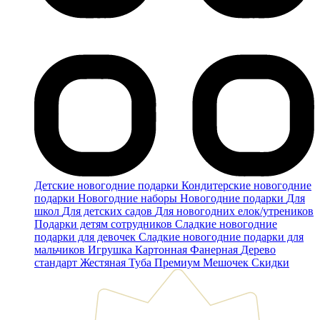
Детские новогодние подарки
Кондитерские новогодние
подарки
Новогодние наборы
Новогодние подарки
Для
школ
Для детских садов
Для новогодних елок/утреников
Подарки детям сотрудников
Сладкие новогодние
подарки для девочек
Сладкие новогодние подарки для
мальчиков
Игрушка
Картонная
Фанерная
Дерево
стандарт
Жестяная
Туба
Премиум
Мешочек
Скидки