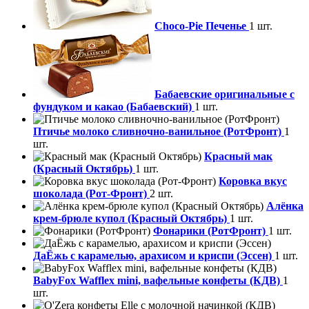
Choco-Pie Печенье
1 шт.
Бабаевские оригинальные с
фундуком и какао (Бабаевский)
1 шт.
Птичье молоко сливночно-ванильное (РотФронт)
1
шт.
Красный мак
(Красный Октябрь)
1 шт.
Коровка вкус
шоколада (Рот-Фронт)
2 шт.
Алёнка
крем-брюле купол (Красный Октябрь)
1 шт.
Фонарики (РотФронт)
1 шт.
ДаЁжь с карамелью, арахисом и криспи (Эссен)
1 шт.
BabyFox Wafflex mini, вафельные конфеты (КДВ)
1
шт.