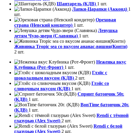
Шантарель (КДВ)
1 шт.
Лапки-Царапки (Акконд)
1
шт.
Ореховая
страна (Невский кондитер)
1 шт.
Левушка
детям Чудо-звери (Славянка)
1 шт.
Живинка Tropic sea со вкусом ананас-вишня(Конти)
2 шт.
Неженка вкус
Клубника (Рот-Фронт)
1 шт.
Глэйс с
шоколадным вкусом (КДВ)
2 шт.
Глэйс со
сливочным вкусом (КДВ)
1 шт.
Спринт батончик 50г.
(КДВ)
1 шт.
BonTime батончик 20г.
(КДВ)
1 шт.
Rendi с тёмной
глазурью (Alex Sweet)
2 шт.
Rendi с белой
глазурью (Alex Sweet)
2 шт.