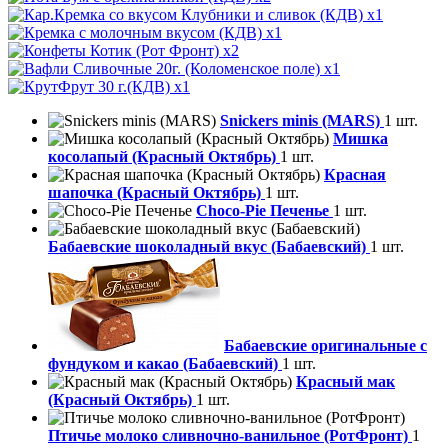
x1
x1
x2
x1
x1
Snickers minis (MARS)
1 шт.
Мишка
косолапый (Красный Октябрь)
1 шт.
Красная
шапочка (Красный Октябрь)
1 шт.
Choco-Pie Печенье
1 шт.
Бабаевские шоколадный вкус (Бабаевский)
1 шт.
Бабаевские оригинальные с
фундуком и какао (Бабаевский)
1 шт.
Красный мак
(Красный Октябрь)
1 шт.
Птичье молоко сливночно-ванильное (РотФронт)
1