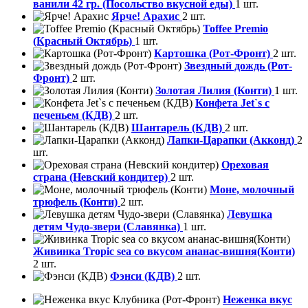
ванили 42 гр. (Посольство вкусной еды)
1 шт.
Ярче! Арахис
2 шт.
Toffee Premio
(Красный Октябрь)
1 шт.
Картошка (Рот-Фронт)
2 шт.
Звездный дождь (Рот-
Фронт)
2 шт.
Золотая Лилия (Конти)
1 шт.
Конфета Jet`s с
печеньем (КДВ)
2 шт.
Шантарель (КДВ)
2 шт.
Лапки-Царапки (Акконд)
2
шт.
Ореховая
страна (Невский кондитер)
2 шт.
Моне, молочный
трюфель (Конти)
2 шт.
Левушка
детям Чудо-звери (Славянка)
1 шт.
Живинка Tropic sea со вкусом ананас-вишня(Конти)
2 шт.
Фэнси (КДВ)
2 шт.
Неженка вкус