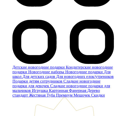
Детские новогодние подарки
Кондитерские новогодние
подарки
Новогодние наборы
Новогодние подарки
Для
школ
Для детских садов
Для новогодних елок/утреников
Подарки детям сотрудников
Сладкие новогодние
подарки для девочек
Сладкие новогодние подарки для
мальчиков
Игрушка
Картонная
Фанерная
Дерево
стандарт
Жестяная
Туба
Премиум
Мешочек
Скидки