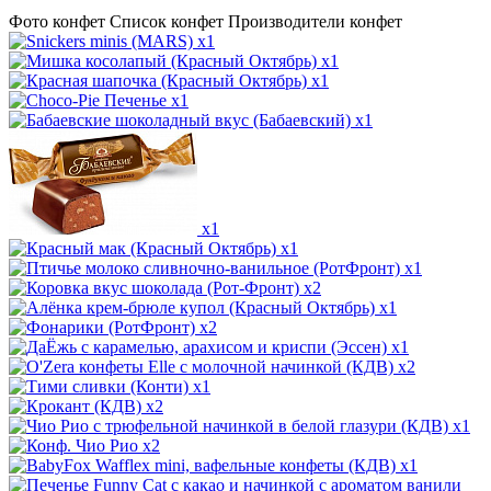
Фото конфет
Список конфет
Производители конфет
x1
x1
x1
x1
x1
x1
x1
x1
x2
x1
x2
x1
x2
x1
x2
x1
x2
x1