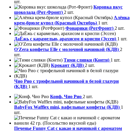
шт.
Коровка вкус
шоколада (Рот-Фронт)
2 шт.
Алёнка
крем-брюле купол (Красный Октябрь)
1 шт.
Фонарики (РотФронт)
2 шт.
ДаЁжь с карамелью, арахисом и криспи (Эссен)
1 шт.
O'Zera конфеты Elle с молочной начинкой (КДВ)
2
шт.
Тими сливки (Конти)
1 шт.
Крокант (КДВ)
2 шт.
Чио Рио с трюфельной начинкой в белой глазури
(КДВ)
1 шт.
Конф. Чио Рио
2 шт.
BabyFox Wafflex mini, вафельные конфеты (КДВ)
1
шт.
Печенье Funny Сat с какао и начинкой с ароматом