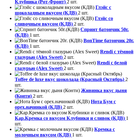
Клубника (Рот-Фронт)
2 шт.
Глэйс с
шоколадным вкусом (КДВ)
2 шт.
Глэйс со
сливочным вкусом (КДВ)
2 шт.
Спринт батончик 50г.
(КДВ)
1 шт.
BonTime батончик 20г.
(КДВ)
1 шт.
Rendi с тёмной
глазурью (Alex Sweet)
2 шт.
Rendi с белой
глазурью (Alex Sweet)
2 шт.
Toffee de luxe вкус шоколада (Красный Октябрь)
2
шт.
Живинка вкус дыня
(Конти)
2 шт.
Нота Бум с
орех.начинкой (КДВ)
2 шт.
Кар.Кремка со вкусом Клубники и сливок (КДВ)
1
шт.
Кремка с
молочным вкусом (КДВ)
1 шт.