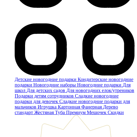
Детские новогодние подарки
Кондитерские новогодние
подарки
Новогодние наборы
Новогодние подарки
Для
школ
Для детских садов
Для новогодних елок/утреников
Подарки детям сотрудников
Сладкие новогодние
подарки для девочек
Сладкие новогодние подарки для
мальчиков
Игрушка
Картонная
Фанерная
Дерево
стандарт
Жестяная
Туба
Премиум
Мешочек
Скидки