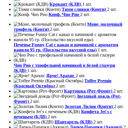
Крокант (КДВ)
1 шт.
Тими сливки (Конти)
2 шт.
Конф. Чио Рио
2 шт.
Моне, молочный
трюфель (Конти)
2 шт.
Печенье Funny Сat с какао и начинкой с ароматом
ванили 95 гр. (Посольство вкусной еды)
1 шт.
Чио Рио с трюфельной начинкой в белой глазури
(КДВ)
1 шт.
Ярче! Арахис
2 шт.
Toffee Premio
(Красный Октябрь)
2 шт.
Картошка (Рот-Фронт)
2 шт.
Звездный дождь (Рот-
Фронт)
2 шт.
Золотая Лилия (Конти)
2 шт.
Конфета Jet`s с
печеньем (КДВ)
2 шт.
Шантарель (КДВ)
2 шт.
Лапки-Царапки (Акконд)
2