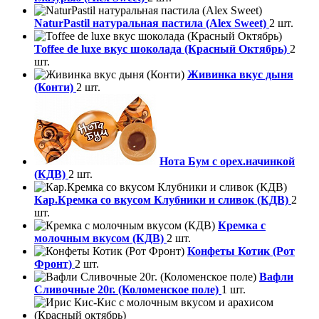
NaturPastil натуральная пастила (Alex Sweet)
2 шт.
Toffee de luxe вкус шоколада (Красный Октябрь)
2
шт.
Живинка вкус дыня
(Конти)
2 шт.
Нота Бум с орех.начинкой
(КДВ)
2 шт.
Кар.Кремка со вкусом Клубники и сливок (КДВ)
2
шт.
Кремка с
молочным вкусом (КДВ)
2 шт.
Конфеты Котик (Рот
Фронт)
2 шт.
Вафли
Сливочные 20г. (Коломенское поле)
1 шт.