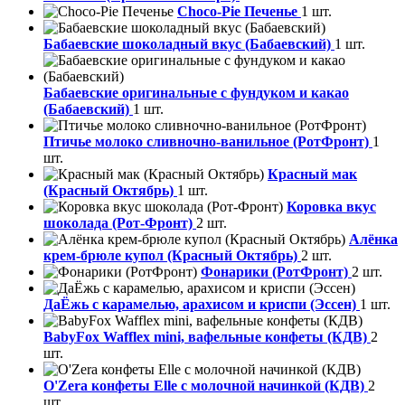
Choco-Pie Печенье
1 шт.
Бабаевские шоколадный вкус (Бабаевский)
1 шт.
Бабаевские оригинальные с фундуком и какао
(Бабаевский)
1 шт.
Птичье молоко сливночно-ванильное (РотФронт)
1
шт.
Красный мак
(Красный Октябрь)
1 шт.
Коровка вкус
шоколада (Рот-Фронт)
2 шт.
Алёнка
крем-брюле купол (Красный Октябрь)
2 шт.
Фонарики (РотФронт)
2 шт.
ДаЁжь с карамелью, арахисом и криспи (Эссен)
1 шт.
BabyFox Wafflex mini, вафельные конфеты (КДВ)
2
шт.
O'Zera конфеты Elle с молочной начинкой (КДВ)
2
шт.