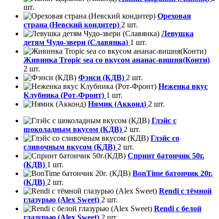
шт.
Ореховая
страна (Невский кондитер)
2 шт.
Левушка
детям Чудо-звери (Славянка)
1 шт.
Живинка Tropic sea со вкусом ананас-вишня(Конти)
2 шт.
Фэнси (КДВ)
2 шт.
Неженка вкус
Клубника (Рот-Фронт)
1 шт.
Нямик (Акконд)
2 шт.
Глэйс с
шоколадным вкусом (КДВ)
2 шт.
Глэйс со
сливочным вкусом (КДВ)
2 шт.
Спринт батончик 50г.
(КДВ)
1 шт.
BonTime батончик 20г.
(КДВ)
2 шт.
Rendi с тёмной
глазурью (Alex Sweet)
2 шт.
Rendi с белой
глазурью (Alex Sweet)
2 шт.