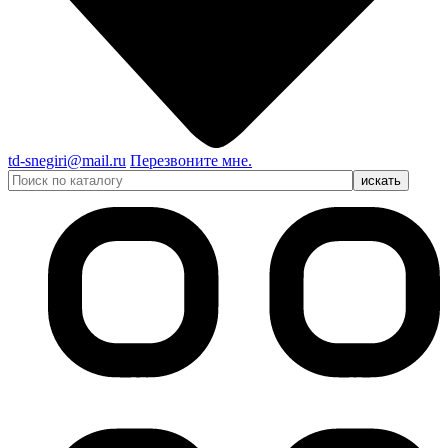
td-snegiri@mail.ru
Перезвоните мне.