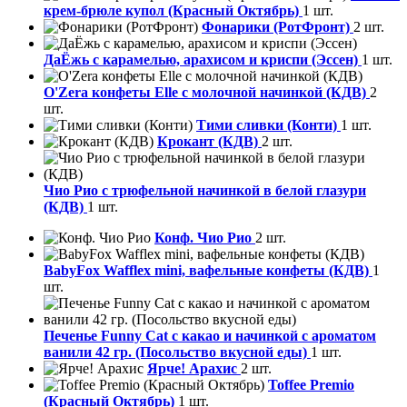
крем-брюле купол (Красный Октябрь)
1 шт.
Фонарики (РотФронт)
2 шт.
ДаЁжь с карамелью, арахисом и криспи (Эссен)
1 шт.
O'Zera конфеты Elle с молочной начинкой (КДВ)
2
шт.
Тими сливки (Конти)
1 шт.
Крокант (КДВ)
2 шт.
Чио Рио с трюфельной начинкой в белой глазури
(КДВ)
1 шт.
Конф. Чио Рио
2 шт.
BabyFox Wafflex mini, вафельные конфеты (КДВ)
1
шт.
Печенье Funny Сat с какао и начинкой с ароматом
ванили 42 гр. (Посольство вкусной еды)
1 шт.
Ярче! Арахис
2 шт.
Toffee Premio
(Красный Октябрь)
1 шт.