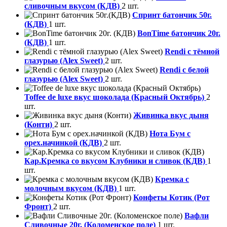
сливочным вкусом (КДВ)
2 шт.
Спринт батончик 50г.
(КДВ)
1 шт.
BonTime батончик 20г.
(КДВ)
1 шт.
Rendi с тёмной
глазурью (Alex Sweet)
2 шт.
Rendi с белой
глазурью (Alex Sweet)
2 шт.
Toffee de luxe вкус шоколада (Красный Октябрь)
2
шт.
Живинка вкус дыня
(Конти)
2 шт.
Нота Бум с
орех.начинкой (КДВ)
2 шт.
Кар.Кремка со вкусом Клубники и сливок (КДВ)
1
шт.
Кремка с
молочным вкусом (КДВ)
1 шт.
Конфеты Котик (Рот
Фронт)
2 шт.
Вафли
Сливочные 20г. (Коломенское поле)
1 шт.