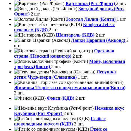
Картошка (Рот-Фронт)
2 шт.
Звездный дождь (Рот-
Фронт)
2 шт.
Золотая Лилия (Конти)
1 шт.
Конфета Jet`s с
печеньем (КДВ)
2 шт.
Шантарель (КДВ)
2 шт.
Лапки-Царапки (Акконд)
2
шт.
Ореховая
страна (Невский кондитер)
2 шт.
Моне, молочный
трюфель (Конти)
2 шт.
Левушка
детям Чудо-звери (Славянка)
1 шт.
Живинка Tropic sea со вкусом ананас-вишня(Конти)
2 шт.
Фэнси (КДВ)
2 шт.
Неженка вкус
Клубника (Рот-Фронт)
2 шт.
Глэйс с
шоколадным вкусом (КДВ)
2 шт.
Глэйс со