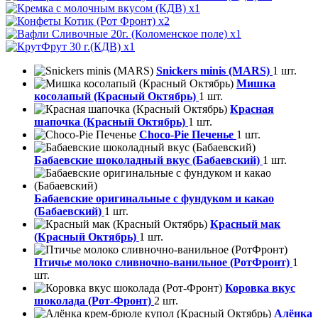
x1
x2
x1
x1
Snickers minis (MARS)
1 шт.
Мишка
косолапый (Красный Октябрь)
1 шт.
Красная
шапочка (Красный Октябрь)
1 шт.
Choco-Pie Печенье
1 шт.
Бабаевские шоколадный вкус (Бабаевский)
1 шт.
Бабаевские оригинальные с фундуком и какао
(Бабаевский)
1 шт.
Красный мак
(Красный Октябрь)
1 шт.
Птичье молоко сливночно-ванильное (РотФронт)
1
шт.
Коровка вкус
шоколада (Рот-Фронт)
2 шт.
Алёнка