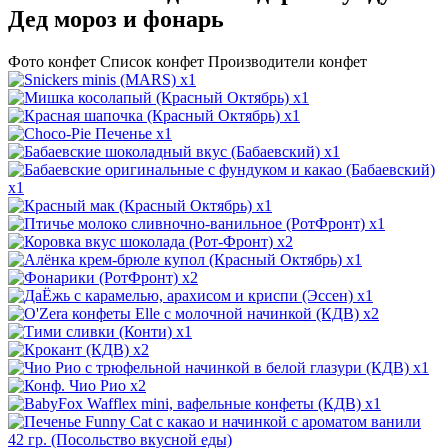
Дед мороз и фонарь
Фото конфет
Список конфет
Производители конфет
x1
x1
x1
x1
x1
x1
x1
x1
x2
x1
x2
x1
x2
x1
x2
x1
x2
x1