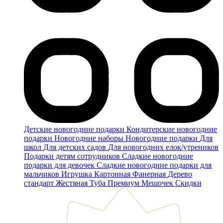
Детские новогодние подарки
Кондитерские новогодние
подарки
Новогодние наборы
Новогодние подарки
Для
школ
Для детских садов
Для новогодних елок/утреников
Подарки детям сотрудников
Сладкие новогодние
подарки для девочек
Сладкие новогодние подарки для
мальчиков
Игрушка
Картонная
Фанерная
Дерево
стандарт
Жестяная
Туба
Премиум
Мешочек
Скидки