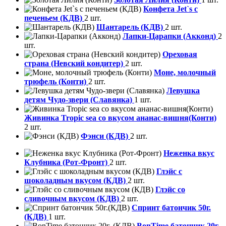
Конфета Jet`s с
печеньем (КДВ)
2 шт.
Шантарель (КДВ)
2 шт.
Лапки-Царапки (Акконд)
2
шт.
Ореховая
страна (Невский кондитер)
2 шт.
Моне, молочный
трюфель (Конти)
2 шт.
Левушка
детям Чудо-звери (Славянка)
1 шт.
Живинка Tropic sea со вкусом ананас-вишня(Конти)
2 шт.
Фэнси (КДВ)
2 шт.
Неженка вкус
Клубника (Рот-Фронт)
2 шт.
Глэйс с
шоколадным вкусом (КДВ)
2 шт.
Глэйс со
сливочным вкусом (КДВ)
2 шт.
Спринт батончик 50г.
(КДВ)
1 шт.
BonTime батончик 20г.