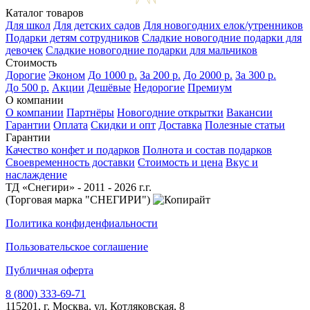
Каталог товаров
Для школ
Для детских садов
Для новогодних елок/утренников
Подарки детям сотрудников
Сладкие новогодние подарки для
девочек
Сладкие новогодние подарки для мальчиков
Стоимость
Дорогие
Эконом
До 1000 р.
За 200 р.
До 2000 р.
За 300 р.
До 500 р.
Акции
Дешёвые
Недорогие
Премиум
О компании
О компании
Партнёры
Новогодние открытки
Вакансии
Гарантии
Оплата
Скидки и опт
Доставка
Полезные статьи
Гарантии
Качество конфет и подарков
Полнота и состав подарков
Своевременность доставки
Стоимость и цена
Вкус и
наслаждение
ТД «Снегири» - 2011 - 2026 г.г.
(Торговая марка "СНЕГИРИ")
Политика конфиденфиальности
Пользовательское соглашение
Публичная оферта
8 (800) 333-69-71
115201, г. Москва, ул. Котляковская, 8