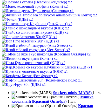
x2
x2
x1
x2
x2
x2
x2
x2
x1
x1
x2
x2
x2
x2
x2
x1
x1
x2
x1
x1
Snickers minis (MARS)
1 шт.
Мишка
косолапый (Красный Октябрь)
1 шт.
Красная