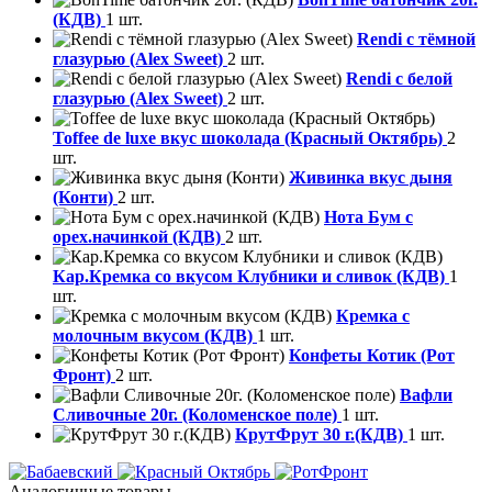
(КДВ)
1 шт.
Rendi с тёмной
глазурью (Alex Sweet)
2 шт.
Rendi с белой
глазурью (Alex Sweet)
2 шт.
Toffee de luxe вкус шоколада (Красный Октябрь)
2
шт.
Живинка вкус дыня
(Конти)
2 шт.
Нота Бум с
орех.начинкой (КДВ)
2 шт.
Кар.Кремка со вкусом Клубники и сливок (КДВ)
1
шт.
Кремка с
молочным вкусом (КДВ)
1 шт.
Конфеты Котик (Рот
Фронт)
2 шт.
Вафли
Сливочные 20г. (Коломенское поле)
1 шт.
КрутФрут 30 г.(КДВ)
1 шт.
Аналогичные товары