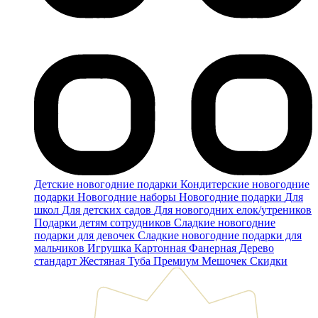
Детские новогодние подарки
Кондитерские новогодние
подарки
Новогодние наборы
Новогодние подарки
Для
школ
Для детских садов
Для новогодних елок/утреников
Подарки детям сотрудников
Сладкие новогодние
подарки для девочек
Сладкие новогодние подарки для
мальчиков
Игрушка
Картонная
Фанерная
Дерево
стандарт
Жестяная
Туба
Премиум
Мешочек
Скидки