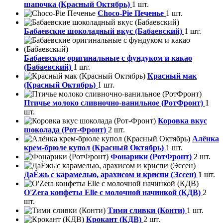
шапочка (Красный Октябрь)
1 шт.
Choco-Pie Печенье
1 шт.
Бабаевские шоколадный вкус (Бабаевский)
1 шт.
Бабаевские оригинальные с фундуком и какао
(Бабаевский)
1 шт.
Красный мак
(Красный Октябрь)
1 шт.
Птичье молоко сливночно-ванильное (РотФронт)
1
шт.
Коровка вкус
шоколада (Рот-Фронт)
2 шт.
Алёнка
крем-брюле купол (Красный Октябрь)
1 шт.
Фонарики (РотФронт)
2 шт.
ДаЁжь с карамелью, арахисом и криспи (Эссен)
1 шт.
O'Zera конфеты Elle с молочной начинкой (КДВ)
2
шт.
Тими сливки (Конти)
1 шт.
Крокант (КДВ)
2 шт.