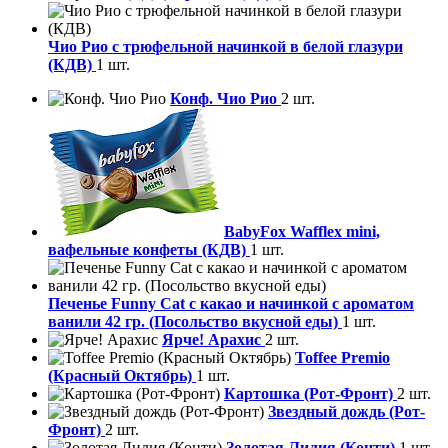
Чио Рио с трюфельной начинкой в белой глазури
(КДВ)
1 шт.
Конф. Чио Рио
2 шт.
BabyFox Wafflex mini,
вафельные конфеты (КДВ)
1 шт.
Печенье Funny Сat с какао и начинкой с ароматом
ванили 42 гр. (Посольство вкусной еды)
1 шт.
Ярче! Арахис
2 шт.
Toffee Premio
(Красный Октябрь)
1 шт.
Картошка (Рот-Фронт)
2 шт.
Звездный дождь (Рот-
Фронт)
2 шт.
Золотая Лилия (Конти)
1 шт.