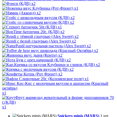
x2
x1
x2
x2
x2
x1
x2
x2
x2
x2
x2
x2
x2
x2
x2
x2
x1
x1
x1
Snickers minis (MARS)
1 шт.