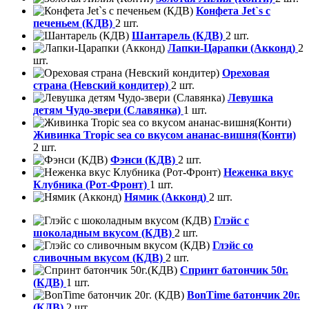
Конфета Jet`s с
печеньем (КДВ)
2 шт.
Шантарель (КДВ)
2 шт.
Лапки-Царапки (Акконд)
2
шт.
Ореховая
страна (Невский кондитер)
2 шт.
Левушка
детям Чудо-звери (Славянка)
1 шт.
Живинка Tropic sea со вкусом ананас-вишня(Конти)
2 шт.
Фэнси (КДВ)
2 шт.
Неженка вкус
Клубника (Рот-Фронт)
1 шт.
Нямик (Акконд)
2 шт.
Глэйс с
шоколадным вкусом (КДВ)
2 шт.
Глэйс со
сливочным вкусом (КДВ)
2 шт.
Спринт батончик 50г.
(КДВ)
1 шт.
BonTime батончик 20г.
(КДВ)
2 шт.