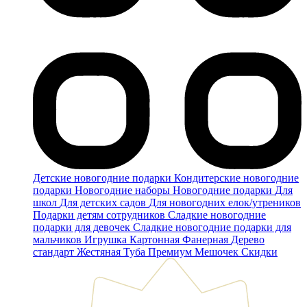
Детские новогодние подарки
Кондитерские новогодние
подарки
Новогодние наборы
Новогодние подарки
Для
школ
Для детских садов
Для новогодних елок/утреников
Подарки детям сотрудников
Сладкие новогодние
подарки для девочек
Сладкие новогодние подарки для
мальчиков
Игрушка
Картонная
Фанерная
Дерево
стандарт
Жестяная
Туба
Премиум
Мешочек
Скидки