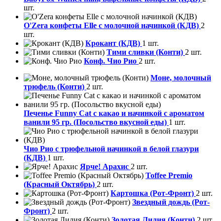
шт.
O'Zera конфеты Elle с молочной начинкой (КДВ)
2
шт.
Крокант (КДВ)
1 шт.
Тими сливки (Конти)
2 шт.
Конф. Чио Рио
2 шт.
Моне, молочный
трюфель (Конти)
2 шт.
Печенье Funny Сat с какао и начинкой с ароматом
ванили 95 гр. (Посольство вкусной еды)
1 шт.
Чио Рио с трюфельной начинкой в белой глазури
(КДВ)
1 шт.
Ярче! Арахис
2 шт.
Toffee Premio
(Красный Октябрь)
2 шт.
Картошка (Рот-Фронт)
2 шт.
Звездный дождь (Рот-
Фронт)
2 шт.
Золотая Лилия (Конти)
2 шт.