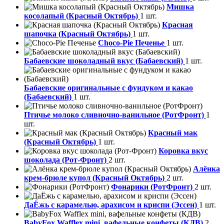
Мишка
косолапый (Красный Октябрь)
1 шт.
Красная
шапочка (Красный Октябрь)
1 шт.
Choco-Pie Печенье
1 шт.
Бабаевские шоколадный вкус (Бабаевский)
1 шт.
Бабаевские оригинальные с фундуком и какао
(Бабаевский)
1 шт.
Птичье молоко сливночно-ванильное (РотФронт)
1
шт.
Красный мак
(Красный Октябрь)
1 шт.
Коровка вкус
шоколада (Рот-Фронт)
2 шт.
Алёнка
крем-брюле купол (Красный Октябрь)
2 шт.
Фонарики (РотФронт)
2 шт.
ДаЁжь с карамелью, арахисом и криспи (Эссен)
1 шт.
BabyFox Wafflex mini, вафельные конфеты (КДВ)
2