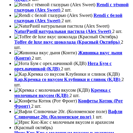
Rendi с тёмной
глазурью (Alex Sweet)
2 шт.
Rendi с белой
глазурью (Alex Sweet)
2 шт.
NaturPastil натуральная пастила (Alex Sweet)
2 шт.
Toffee de luxe вкус шоколада (Красный Октябрь)
2
шт.
Живинка вкус дыня
(Конти)
2 шт.
Нота Бум с
орех.начинкой (КДВ)
2 шт.
Кар.Кремка со вкусом Клубники и сливок (КДВ)
2
шт.
Кремка с
молочным вкусом (КДВ)
2 шт.
Конфеты Котик (Рот
Фронт)
2 шт.
Вафли
Сливочные 20г. (Коломенское поле)
1 шт.
Ирис Кис-Кис с молочным вкусом и арахисом