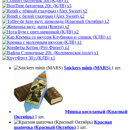
x1
x1
x2
x2
x2
x2
x2
x1
x1
x2
x1
x1
Snickers minis (MARS)
1 шт.
Мишка косолапый (Красный
Октябрь)
1 шт.
Красная
шапочка (Красный Октябрь)
1 шт.