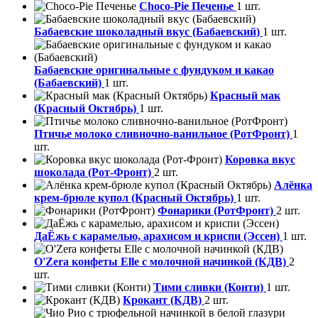
Choco-Pie Печенье
1 шт.
Бабаевские шоколадный вкус (Бабаевский)
1 шт.
Бабаевские оригинальные с фундуком и какао
(Бабаевский)
1 шт.
Красный мак
(Красный Октябрь)
1 шт.
Птичье молоко сливночно-ванильное (РотФронт)
1
шт.
Коровка вкус
шоколада (Рот-Фронт)
2 шт.
Алёнка
крем-брюле купол (Красный Октябрь)
1 шт.
Фонарики (РотФронт)
2 шт.
ДаЁжь с карамелью, арахисом и криспи (Эссен)
1 шт.
O'Zera конфеты Elle с молочной начинкой (КДВ)
2
шт.
Тими сливки (Конти)
1 шт.
Крокант (КДВ)
2 шт.