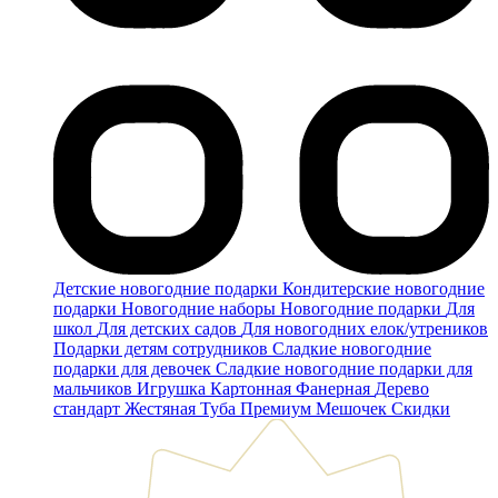
Детские новогодние подарки
Кондитерские новогодние
подарки
Новогодние наборы
Новогодние подарки
Для
школ
Для детских садов
Для новогодних елок/утреников
Подарки детям сотрудников
Сладкие новогодние
подарки для девочек
Сладкие новогодние подарки для
мальчиков
Игрушка
Картонная
Фанерная
Дерево
стандарт
Жестяная
Туба
Премиум
Мешочек
Скидки