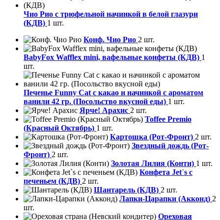
Чио Рио с трюфельной начинкой в белой глазури
(КДВ)
1 шт.
Конф. Чио Рио
2 шт.
BabyFox Wafflex mini, вафельные конфеты (КДВ)
1
шт.
Печенье Funny Сat с какао и начинкой с ароматом
ванили 42 гр. (Посольство вкусной еды)
1 шт.
Ярче! Арахис
2 шт.
Toffee Premio
(Красный Октябрь)
1 шт.
Картошка (Рот-Фронт)
2 шт.
Звездный дождь (Рот-
Фронт)
2 шт.
Золотая Лилия (Конти)
1 шт.
Конфета Jet`s с
печеньем (КДВ)
2 шт.
Шантарель (КДВ)
2 шт.
Лапки-Царапки (Акконд)
2
шт.
Ореховая