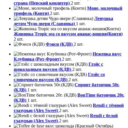
страна (Невский кондитер)
2 шт.
Моне, молочный
трюфель (Конти)
2 шт.
Левушка
детям Чудо-звери (Славянка)
1 шт.
Живинка Tropic sea со вкусом ананас-вишня(Конти)
2 шт.
Фэнси (КДВ)
2 шт.
Неженка вкус
Клубника (Рот-Фронт)
2 шт.
Глэйс с
шоколадным вкусом (КДВ)
2 шт.
Глэйс со
сливочным вкусом (КДВ)
2 шт.
Спринт батончик 50г.
(КДВ)
1 шт.
BonTime батончик 20г.
(КДВ)
1 шт.
Rendi с тёмной
глазурью (Alex Sweet)
2 шт.
Rendi с белой
глазурью (Alex Sweet)
2 шт.