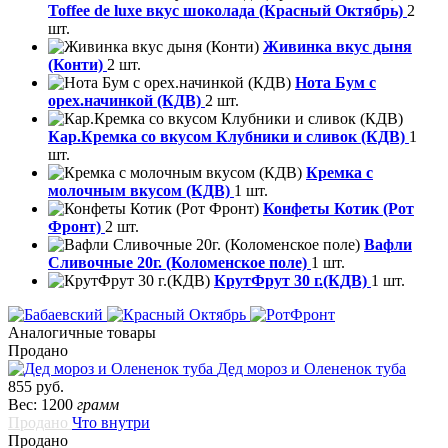
Toffee de luxe вкус шоколада (Красный Октябрь)
2
шт.
Живинка вкус дыня
(Конти)
2 шт.
Нота Бум с
орех.начинкой (КДВ)
2 шт.
Кар.Кремка со вкусом Клубники и сливок (КДВ)
1
шт.
Кремка с
молочным вкусом (КДВ)
1 шт.
Конфеты Котик (Рот
Фронт)
2 шт.
Вафли
Сливочные 20г. (Коломенское поле)
1 шт.
КрутФрут 30 г.(КДВ)
1 шт.
Аналогичные товары
Продано
Дед мороз и Олененок туба
855 руб.
Вес: 1200
грамм
Продано
Что внутри
Продано