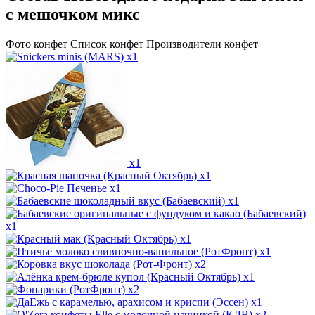
с мешочком микс
Фото конфет
Список конфет
Производители конфет
x1
x1
x1
x1
x1
x1
x1
x1
x2
x1
x2
x1
x2