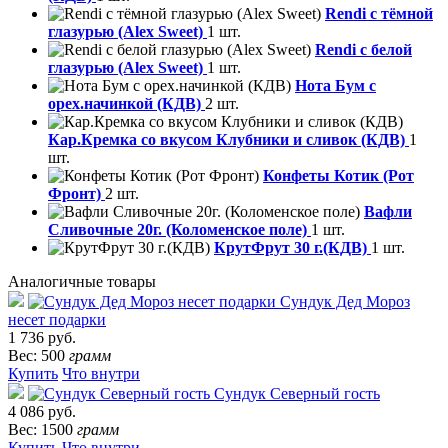
Rendi с тёмной
глазурью (Alex Sweet)
1 шт.
Rendi с белой
глазурью (Alex Sweet)
1 шт.
Нота Бум с
орех.начинкой (КДВ)
2 шт.
Кар.Кремка со вкусом Клубники и сливок (КДВ)
1
шт.
Конфеты Котик (Рот
Фронт)
2 шт.
Вафли
Сливочные 20г. (Коломенское поле)
1 шт.
КрутФрут 30 г.(КДВ)
1 шт.
Аналогичные товары
Сундук Дед Мороз
несет подарки
1 736 руб.
Вес: 500
грамм
Купить
Что внутри
Сундук Северный гость
4 086 руб.
Вес: 1500
грамм
Купить
Что внутри