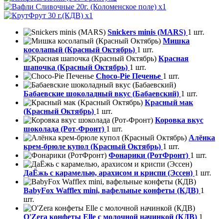
x1
x1
Snickers minis (MARS)
1 шт.
Мишка
косолапый (Красный Октябрь)
1 шт.
Красная
шапочка (Красный Октябрь)
1 шт.
Choco-Pie Печенье
1 шт.
Бабаевские шоколадный вкус (Бабаевский)
1 шт.
Красный мак
(Красный Октябрь)
1 шт.
Коровка вкус
шоколада (Рот-Фронт)
1 шт.
Алёнка
крем-брюле купол (Красный Октябрь)
1 шт.
Фонарики (РотФронт)
1 шт.
ДаЁжь с карамелью, арахисом и криспи (Эссен)
1 шт.
BabyFox Wafflex mini, вафельные конфеты (КДВ)
1
шт.
O'Zera конфеты Elle с молочной начинкой (КДВ)
1