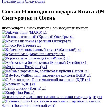
Предыдущий
Следующий
Состав Новогоднего подарка Книга ДМ
Снегурочка и Олень
Фото конфет
Список конфет
Производители конфет
x1
x1
x1
x1
x1
x1
x1
x1
x1
x1
x1
x1
x1
x1
x1
x1