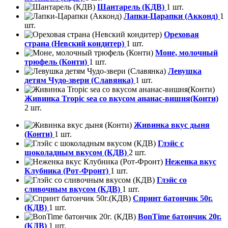
Шантарель (КДВ)
1 шт.
Лапки-Царапки (Акконд)
1
шт.
Ореховая
страна (Невский кондитер)
1 шт.
Моне, молочный
трюфель (Конти)
1 шт.
Левушка
детям Чудо-звери (Славянка)
1 шт.
Живинка Tropic sea со вкусом ананас-вишня(Конти)
2 шт.
Живинка вкус дыня
(Конти)
1 шт.
Глэйс с
шоколадным вкусом (КДВ)
2 шт.
Неженка вкус
Клубника (Рот-Фронт)
1 шт.
Глэйс со
сливочным вкусом (КДВ)
1 шт.
Спринт батончик 50г.
(КДВ)
1 шт.
BonTime батончик 20г.
(КДВ)
1 шт.