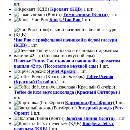
шт.
Крокант (КДВ)
1 шт.
Тими сливки (Конти)
1 шт.
Конф. Чио Рио
1 шт.
Чио Рио с трюфельной начинкой в белой глазури
(КДВ)
1 шт.
Печенье Funny Сat с какао и начинкой с ароматом
ванили 42 гр. (Посольство вкусной еды)
1 шт.
Ярче! Арахис
1 шт.
Toffee Premio
(Красный Октябрь)
1 шт.
Toffee de luxe вкус шоколада (Красный Октябрь)
1
шт.
Картошка (Рот-Фронт)
1 шт.
Звездный дождь (Рот-
Фронт)
1 шт.
Золотая Лилия (Конти)
1 шт.
Конфета Jet`s с
печеньем (КДВ)
1 шт.