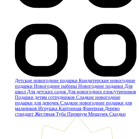
Детские новогодние подарки
Кондитерские новогодние
подарки
Новогодние наборы
Новогодние подарки
Для
школ
Для детских садов
Для новогодних елок/утреников
Подарки детям сотрудников
Сладкие новогодние
подарки для девочек
Сладкие новогодние подарки для
мальчиков
Игрушка
Картонная
Фанерная
Дерево
стандарт
Жестяная
Туба
Премиум
Мешочек
Скидки