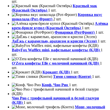
шт.
Красный мак
(Красный Октябрь)
1 шт.
Коровка вкус
шоколада (Рот-Фронт)
2 шт.
Алёнка
крем-брюле купол (Красный Октябрь)
1 шт.
Фонарики (РотФронт)
1 шт.
ДаЁжь с карамелью, арахисом и криспи (Эссен)
1 шт.
BabyFox Wafflex mini, вафельные конфеты (КДВ)
1
шт.
O'Zera конфеты Elle с молочной начинкой (КДВ)
1
шт.
Крокант (КДВ)
1 шт.
Тими сливки (Конти)
1 шт.
Конф. Чио Рио
1 шт.
Чио Рио с трюфельной начинкой в белой глазури
(КДВ)
1 шт.
Моне, молочный