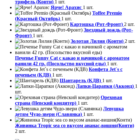
трюфель (Конти)
1 шт.
Ярче! Арахис
1 шт.
Toffee Premio
(Красный Октябрь)
1 шт.
Картошка (Рот-Фронт)
2 шт.
Звездный дождь (Рот-
Фронт)
1 шт.
Золотая Лилия (Конти)
2 шт.
Печенье Funny Сat с какао и начинкой с ароматом
ванили 42 гр. (Посольство вкусной еды)
1 шт.
Конфета Jet`s с
печеньем (КДВ)
1 шт.
Шантарель (КДВ)
1 шт.
Лапки-Царапки (Акконд)
1
шт.
Ореховая
страна (Невский кондитер)
1 шт.
Левушка
детям Чудо-звери (Славянка)
1 шт.
Живинка Tropic sea со вкусом ананас-вишня(Конти)
2 шт.