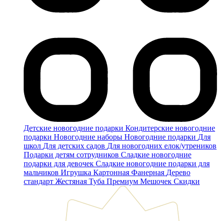
Детские новогодние подарки
Кондитерские новогодние
подарки
Новогодние наборы
Новогодние подарки
Для
школ
Для детских садов
Для новогодних елок/утреников
Подарки детям сотрудников
Сладкие новогодние
подарки для девочек
Сладкие новогодние подарки для
мальчиков
Игрушка
Картонная
Фанерная
Дерево
стандарт
Жестяная
Туба
Премиум
Мешочек
Скидки