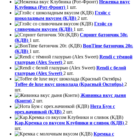
Неженка вкус
Клубника (Рот-Фронт)
1 шт.
Глэйс с
шоколадным вкусом (КДВ)
2 шт.
Глэйс со
сливочным вкусом (КДВ)
1 шт.
Спринт батончик 50г.
(КДВ)
1 шт.
BonTime батончик 20г.
(КДВ)
1 шт.
Rendi с тёмной
глазурью (Alex Sweet)
2 шт.
Rendi с белой
глазурью (Alex Sweet)
2 шт.
Toffee de luxe вкус шоколада (Красный Октябрь)
2
шт.
Живинка вкус дыня
(Конти)
2 шт.
Нота Бум с
орех.начинкой (КДВ)
2 шт.
Кар.Кремка со вкусом Клубники и сливок (КДВ)
2
шт.
Кремка с