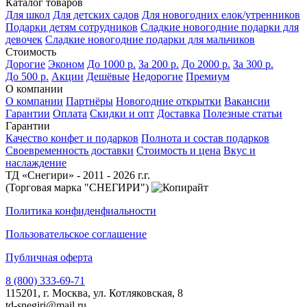
Каталог товаров
Для школ
Для детских садов
Для новогодних елок/утренников
Подарки детям сотрудников
Сладкие новогодние подарки для
девочек
Сладкие новогодние подарки для мальчиков
Стоимость
Дорогие
Эконом
До 1000 р.
За 200 р.
До 2000 р.
За 300 р.
До 500 р.
Акции
Дешёвые
Недорогие
Премиум
О компании
О компании
Партнёры
Новогодние открытки
Вакансии
Гарантии
Оплата
Скидки и опт
Доставка
Полезные статьи
Гарантии
Качество конфет и подарков
Полнота и состав подарков
Своевременность доставки
Стоимость и цена
Вкус и
наслаждение
ТД «Снегири» - 2011 - 2026 г.г.
(Торговая марка "СНЕГИРИ")
Политика конфиденфиальности
Пользовательское соглашение
Публичная оферта
8 (800) 333-69-71
115201, г. Москва, ул. Котляковская, 8
td-snegiri@mail.ru