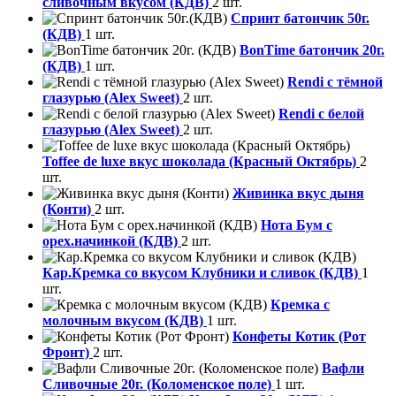
сливочным вкусом (КДВ)
2 шт.
Спринт батончик 50г.
(КДВ)
1 шт.
BonTime батончик 20г.
(КДВ)
1 шт.
Rendi с тёмной
глазурью (Alex Sweet)
2 шт.
Rendi с белой
глазурью (Alex Sweet)
2 шт.
Toffee de luxe вкус шоколада (Красный Октябрь)
2
шт.
Живинка вкус дыня
(Конти)
2 шт.
Нота Бум с
орех.начинкой (КДВ)
2 шт.
Кар.Кремка со вкусом Клубники и сливок (КДВ)
1
шт.
Кремка с
молочным вкусом (КДВ)
1 шт.
Конфеты Котик (Рот
Фронт)
2 шт.
Вафли
Сливочные 20г. (Коломенское поле)
1 шт.