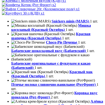
x1
x2
x1
x1
Snickers minis (MARS)
1 шт.
Мишка
косолапый (Красный Октябрь)
1 шт.
Красная
шапочка (Красный Октябрь)
1 шт.
Choco-Pie Печенье
1 шт.
Бабаевские шоколадный вкус (Бабаевский)
1 шт.
Бабаевские оригинальные с фундуком и какао
(Бабаевский)
1 шт.
Красный мак
(Красный Октябрь)
1 шт.
Птичье молоко сливночно-ванильное (РотФронт)
1
шт.
Коровка вкус
шоколада (Рот-Фронт)
2 шт.
Алёнка