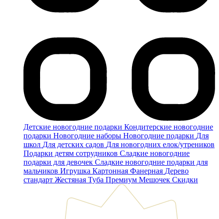
Детские новогодние подарки
Кондитерские новогодние
подарки
Новогодние наборы
Новогодние подарки
Для
школ
Для детских садов
Для новогодних елок/утреников
Подарки детям сотрудников
Сладкие новогодние
подарки для девочек
Сладкие новогодние подарки для
мальчиков
Игрушка
Картонная
Фанерная
Дерево
стандарт
Жестяная
Туба
Премиум
Мешочек
Скидки