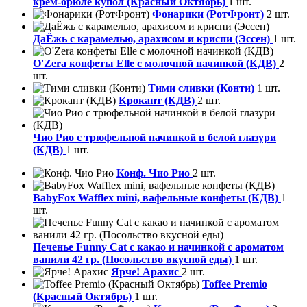
крем-брюле купол (Красный Октябрь)
1 шт.
Фонарики (РотФронт)
2 шт.
ДаЁжь с карамелью, арахисом и криспи (Эссен)
1 шт.
O'Zera конфеты Elle с молочной начинкой (КДВ)
2
шт.
Тими сливки (Конти)
1 шт.
Крокант (КДВ)
2 шт.
Чио Рио с трюфельной начинкой в белой глазури
(КДВ)
1 шт.
Конф. Чио Рио
2 шт.
BabyFox Wafflex mini, вафельные конфеты (КДВ)
1
шт.
Печенье Funny Сat с какао и начинкой с ароматом
ванили 42 гр. (Посольство вкусной еды)
1 шт.
Ярче! Арахис
2 шт.
Toffee Premio
(Красный Октябрь)
1 шт.