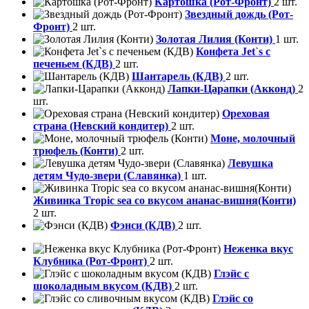
Картошка (Рот-Фронт)
2 шт.
Звездный дождь (Рот-
Фронт)
2 шт.
Золотая Лилия (Конти)
1 шт.
Конфета Jet`s с
печеньем (КДВ)
2 шт.
Шантарель (КДВ)
2 шт.
Лапки-Царапки (Акконд)
2
шт.
Ореховая
страна (Невский кондитер)
2 шт.
Моне, молочный
трюфель (Конти)
2 шт.
Левушка
детям Чудо-звери (Славянка)
1 шт.
Живинка Tropic sea со вкусом ананас-вишня(Конти)
2 шт.
Фэнси (КДВ)
2 шт.
Неженка вкус
Клубника (Рот-Фронт)
2 шт.
Глэйс с
шоколадным вкусом (КДВ)
2 шт.
Глэйс со