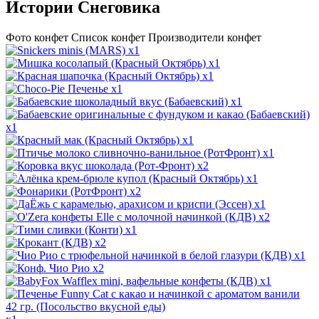
Истории Снеговика
Фото конфет
Список конфет
Производители конфет
x1
x1
x1
x1
x1
x1
x1
x1
x2
x1
x2
x1
x2
x1
x2
x1
x2
x1